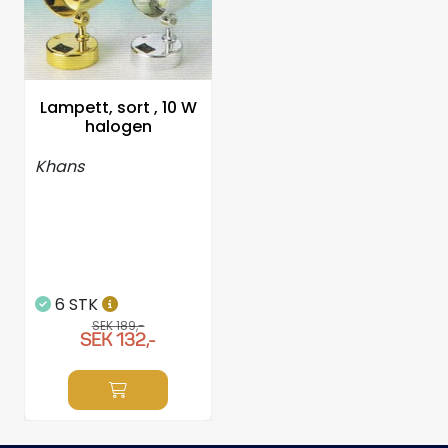
Propellrar
Servicekit
Lampett, sort , 10 W
Super Outlet
halogen
Khans
6 STK
SEK 189,-
SEK 132,-