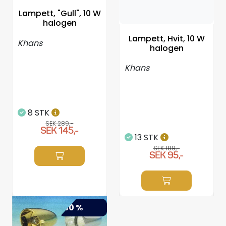
Styrning/kontroll
Lampett, "Gull", 10 W
halogen
Verktyg
Lampett, Hvit, 10 W
Khans
halogen
Super Outlet
Khans
Motordelsväljare/SONAR
8 STK
Anoder
SEK 289,-
SEK 145,-
13 STK
Brandsläckare
SEK 189,-
SEK 95,-
Hydrauliks styrning
Motordelar
-30 %