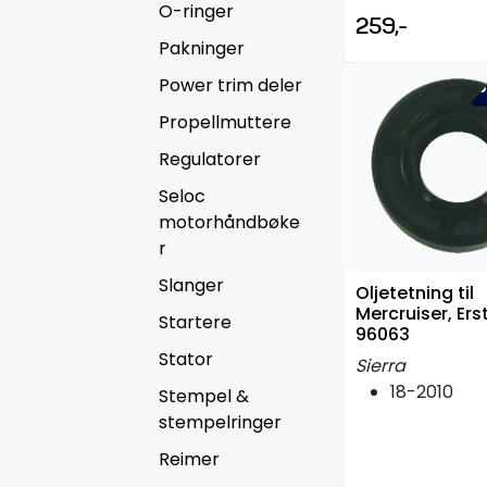
O-ringer
259,-
Pakninger
Power trim deler
-5
Propellmuttere
Regulatorer
Seloc
motorhåndbøke
r
Slanger
Oljetetning til
Mercruiser, Ers
Startere
96063
Stator
Sierra
18-2010
Stempel &
stempelringer
Reimer