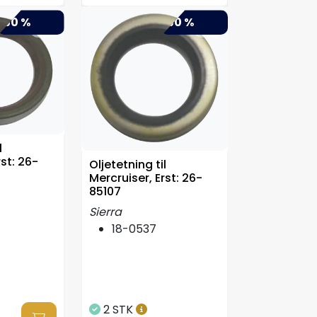
-50 %
-50 %
l
rst: 26-
Oljetetning til
Mercruiser, Erst: 26-
85107
Sierra
18-0537
2 STK