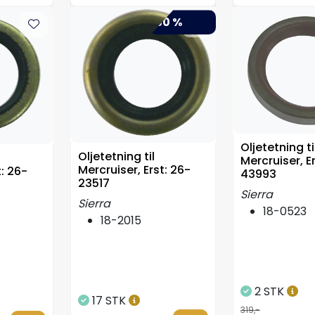
-50 %
Oljetetning ti
Oljetetning til
Mercruiser, E
Mercruiser, Erst: 26-
t: 26-
43993
23517
Sierra
Sierra
18-0523
18-2015
2 STK
17 STK
319,-