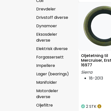
Coil
Drevdeler
Drivstoff diverse
Dynamoer
Eksosdeler
diverse
Elektrisk diverse
Oljetetning til
Forgassersett
Mercruiser, Ers
16977
Impellere
Sierra
Lager (bearings)
18-2013
Manifolder
Motordeler
diverse
Oljefiltre
2 STK