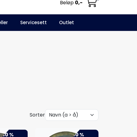
Beløp
0,-
0
ller
Servicesett
Outlet
NO
Infosenter
Favoritter
Logg inn
Sorter
-40 %
-50 %