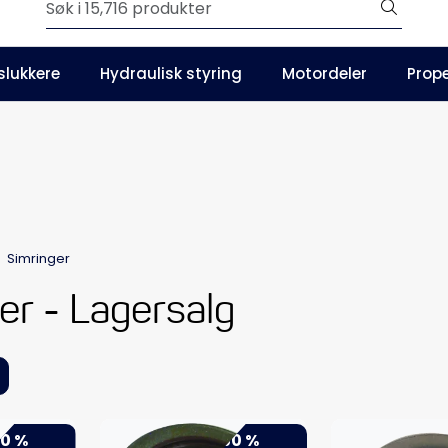
Outlet
slukkere
Hydraulisk styring
Motordeler
Prope
Våre kataloger
Simringer
er - Lagersalg
0 %
-50 %