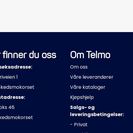
 finner du oss
Om Telmo
søksadresse:
Om oss
riveien 1
Våre leverandører
Skedsmokorset
Våre kataloger
stadresse:
Kjøpshjelp
oks 46
Salgs- og
leveringsbetingelser:
Skedsmokorset
- Privat