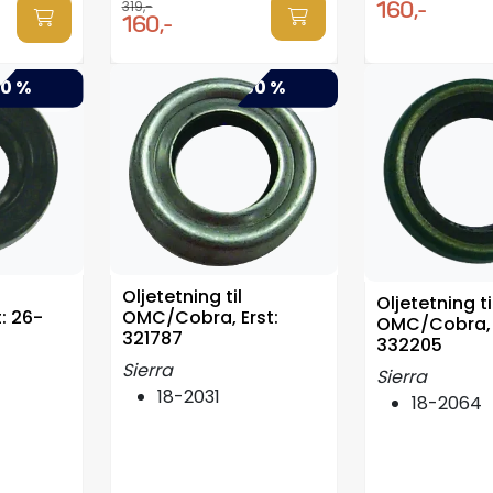
160,-
319,-
160,-
0 %
-50 %
Oljetetning til
Oljetetning ti
OMC/Cobra, Erst:
t: 26-
OMC/Cobra, 
321787
332205
Sierra
Sierra
18-2031
18-2064