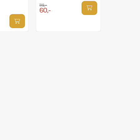
119,-
60,-