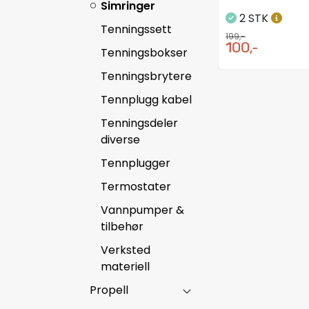
Simringer
2 STK
Tenningssett
199,-
100,-
Tenningsbokser
Tenningsbrytere
Tennplugg kabel
Tenningsdeler
diverse
Tennplugger
Termostater
Vannpumper &
tilbehør
Verksted
materiell
Propell