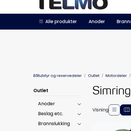
Skip to main content
|
|
Alle produkter
Anoder
Brann
Trustpilot
Forhandlersøknad
Båtutstyr og reservedeler
Outlet
Motordeler
Simring
Outlet
Anoder
Visning
Beslag etc.
Brannslukking
-5