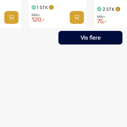
1 STK
2 STK
239,-
149,-
120,-
75,-
Vis flere