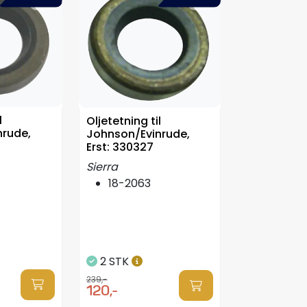
l
Oljetetning til
nrude,
Johnson/Evinrude,
Erst: 330327
Sierra
18-2063
2 STK
239,-
120,-