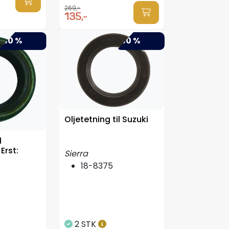
269,-
135,-
-50 %
-50 %
Oljetetning til Suzuki
l
Erst:
Sierra
18-8375
2 STK