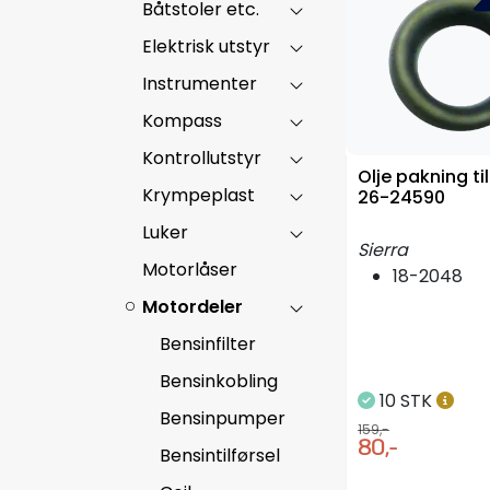
Båtstoler etc.
Elektrisk utstyr
Instrumenter
Kompass
Kontrollutstyr
Olje pakning til 
Krympeplast
26-24590
Luker
Sierra
Motorlåser
18-2048
Motordeler
Bensinfilter
Bensinkobling
10 STK
Bensinpumper
159,-
80,-
Bensintilførsel