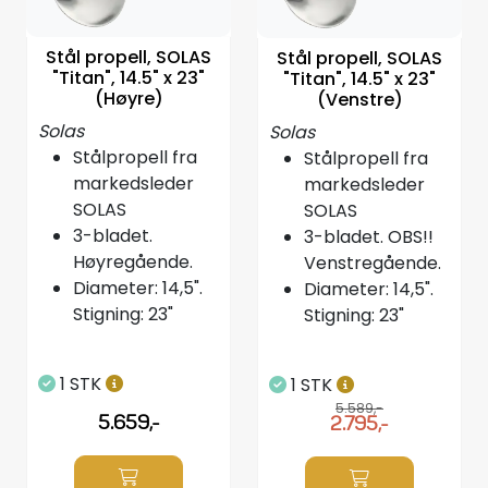
Styring/kontroll
Stål propell, SOLAS
Stål propell, SOLAS
"Titan", 14.5" x 23"
"Titan", 14.5" x 23"
Verktøy
(Høyre)
(Venstre)
Solas
Solas
Outlet
Stålpropell fra
Stålpropell fra
markedsleder
markedsleder
Motordelsvelger/SONAR
SOLAS
SOLAS
3-bladet.
3-bladet. OBS!!
Anoder
Høyregående.
Venstregående.
Diameter: 14,5".
Diameter: 14,5".
Stigning: 23"
Stigning: 23"
Brannslukkere
Hydraulisk styring
1 STK
1 STK
5.589,-
5.659,-
2.795,-
Motordeler