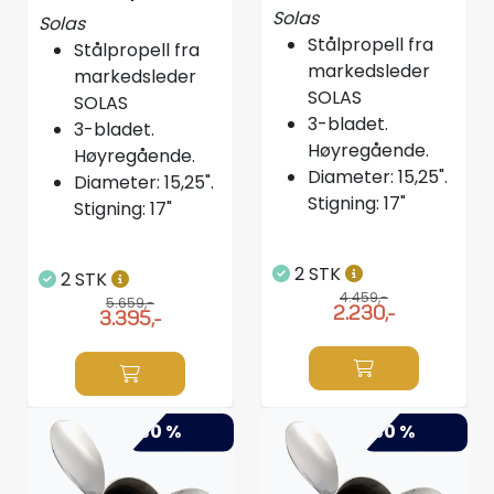
Solas
Solas
Stålpropell fra
Stålpropell fra
markedsleder
markedsleder
SOLAS
SOLAS
3-bladet.
3-bladet.
Høyregående.
Høyregående.
Diameter: 15,25".
Diameter: 15,25".
Stigning: 17"
Stigning: 17"
2 STK
2 STK
4.459,-
5.659,-
2.230,-
3.395,-
-50 %
-50 %