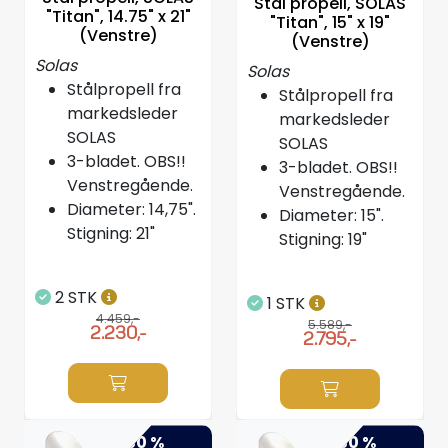
Stål propell, SOLAS
"Titan", 14.75" x 21"
"Titan", 15" x 19"
(Venstre)
(Venstre)
Solas
Solas
Stålpropell fra
Stålpropell fra
markedsleder
markedsleder
SOLAS
SOLAS
3-bladet. OBS!!
3-bladet. OBS!!
Venstregående.
Venstregående.
Diameter: 14,75".
Diameter: 15".
Stigning: 21"
Stigning: 19"
2 STK
1 STK
4.459,-
5.589,-
2.230,-
2.795,-
-50 %
-50 %