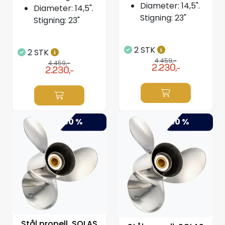
Diameter: 14,5".
Diameter: 14,5".
Stigning: 23"
Stigning: 23"
2 STK
2 STK
4.459,-
4.459,-
2.230,-
2.230,-
-50 %
-50 %
Stål propell, SOLAS