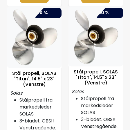
Propeller
-50 %
-50 %
Servicesett
Outlet
Stål propell, SOLAS
Stål propell, SOLAS
"Titan", 14.5" x 23"
"Titan", 14.5" x 23"
(Venstre)
(Venstre)
Solas
Solas
Stålpropell fra
Stålpropell fra
markedsleder
markedsleder
SOLAS
SOLAS
3-bladet. OBS!!
3-bladet. OBS!!
Venstregående.
Venstregående.