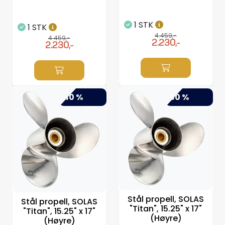
1 STK
1 STK
4.459,-
4.459,-
2.230,-
2.230,-
-40 %
-50 %
Stål propell, SOLAS
Stål propell, SOLAS
"Titan", 15.25" x 17"
"Titan", 15.25" x 17"
(Høyre)
(Høyre)