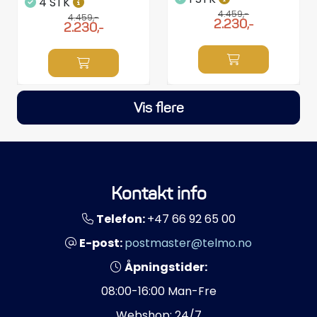
4 STK
4.459,-
4.459,-
2.230,-
2.230,-
Vis flere
Kontakt info
Telefon:
+47 66 92 65 00
E-post:
postmaster@telmo.no
Åpningstider:
08:00-16:00 Man-Fre
Webshop: 24/7