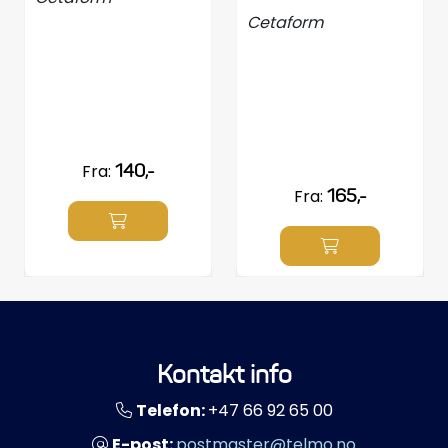
Cetaform
Fra:
140,-
Fra:
165,-
Kontakt info
Telefon:
+47 66 92 65 00
E-post:
postmaster@telmo.no