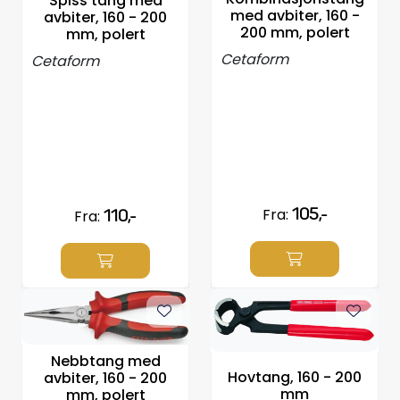
Spiss tang med
Propeller
med avbiter, 160 -
avbiter, 160 - 200
200 mm, polert
mm, polert
Cetaform
Servicesett
Cetaform
Outlet
Fra:
105,-
Fra:
110,-
Nebbtang med
Hovtang, 160 - 200
avbiter, 160 - 200
mm
mm, polert