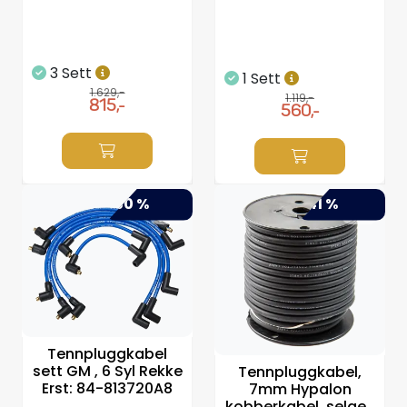
3 Sett
1 Sett
1.629,-
1.119,-
815,-
560,-
-50 %
-41 %
Tennpluggkabel
sett GM , 6 Syl Rekke
Tennpluggkabel,
Erst: 84-813720A8
7mm Hypalon
kobberkabel, selges