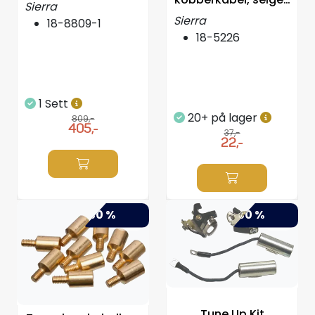
Sierra
i Fot
Sierra
18-8809-1
18-5226
1 Sett
20+ på lager
809,-
405,-
37,-
22,-
-50 %
-50 %
Tune Up Kit