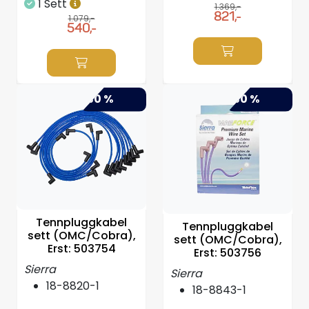
1 Sett
1.369,-
821,-
1.079,-
540,-
-50 %
-50 %
Tennpluggkabel
Tennpluggkabel
sett (OMC/Cobra),
sett (OMC/Cobra),
Erst: 503754
Erst: 503756
Sierra
Sierra
18-8820-1
18-8843-1