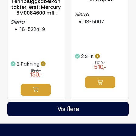
Tennpluggkabelkon
takter, erst: Mercury
8M0084600 mfl.
Sierra
-10stk
18-5007
Sierra
18-5224-9
2 STK
1.019,-
2 Pakning
510,-
299,-
150,-
Vis flere