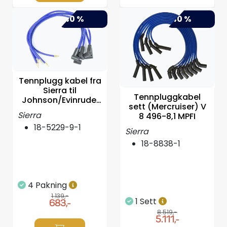
Propeller
-40 %
-40 %
Servicesett
Outlet
Tennplugg kabel fra
Sierra til
Tennpluggkabel
Johnson/Evinrude,
sett (Mercruiser) V
7mm x588mm
Sierra
8 496-8,1 MPFI
18-5229-9-1
Sierra
18-8838-1
4 Pakning
1.139,-
1 Sett
683,-
8.519,-
5.111,-