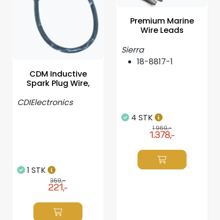
Styring/kontroll
Premium Marine
Wire Leads
Verktøy
Sierra
18-8817-1
Outlet
CDM Inductive
Spark Plug Wire,
Motordelsvelger/SONAR
CDIElectronics
4 STK
Anoder
1.969,-
1.378,-
Brannslukkere
1 STK
Hydraulisk styring
369,-
221,-
Motordeler