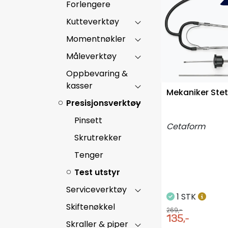
Forlengere
Kutteverktøy
Momentnøkler
Måleverktøy
Oppbevaring &
kasser
Mekaniker Ste
Presisjonsverktøy
Pinsett
Cetaform
Skrutrekker
Tenger
Test utstyr
Serviceverktøy
1 STK
Skiftenøkkel
269,-
135,-
Skraller & piper