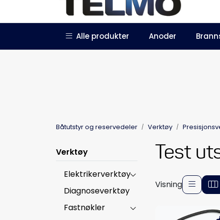
Skip to main content
|
|
Alle produkter
Anoder
Brann
Trustpilot
Forhandlersøknad
Båtutstyr og reservedeler
Verktøy
Presisjonsv
Test ut
Verktøy
Elektrikerverktøy
Visning
Diagnoseverktøy
Fastnøkler
-5