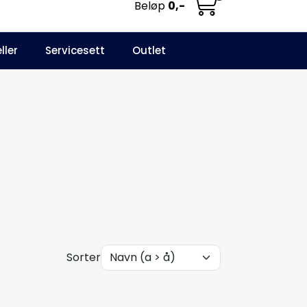
Beløp
0,-
0
ller
Servicesett
Outlet
NO
Infosenter
Favoritter
Logg inn
Sorter