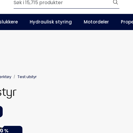
Outlet
slukkere
Hydraulisk styring
Motordeler
Prope
Våre kataloger
erktøy
Test utstyr
styr
0 %