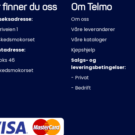
 finner du oss
Om Telmo
søksadresse:
Om oss
riveien 1
Våre leverandører
Skedsmokorset
Våre kataloger
stadresse:
Kjøpshjelp
oks 46
Salgs- og
leveringsbetingelser:
Skedsmokorset
- Privat
- Bedrift