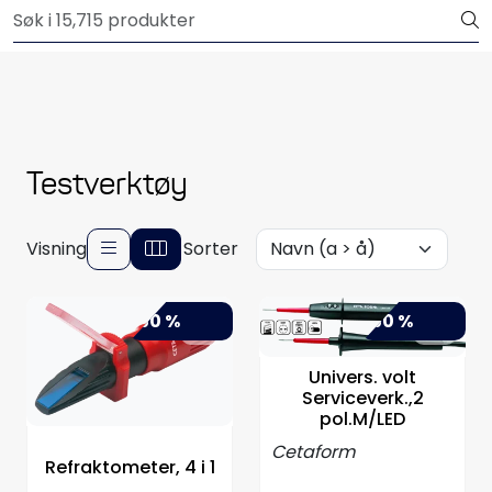
Skip to main content
Outlet
Båtutstyr
Brannslukkere & sikkerhet
Testverktøy
Elektrisk
Visning
Sorter
Motordeler
-50 %
-50 %
Propeller
Univers. volt
Pumper
Serviceverk.,2
pol.M/LED
Cetaform
Servicesett
Refraktometer, 4 i 1