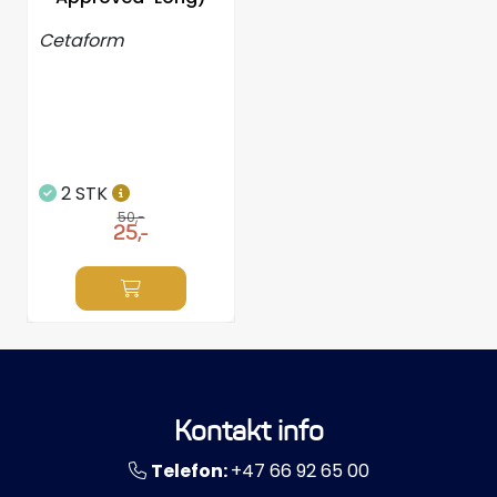
Propeller
Cetaform
Servicesett
Outlet
2 STK
50,-
25,-
Kontakt info
Telefon:
+47 66 92 65 00