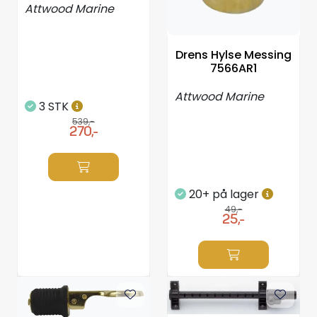
Attwood Marine
Drens Hylse Messing
7566AR1
Attwood Marine
3 STK
539,-
270,-
20+ på lager
49,-
25,-