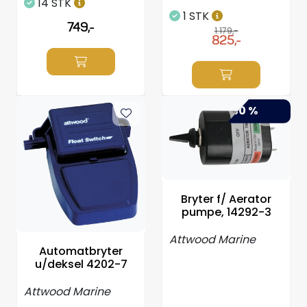
14 STK
1 STK
749,-
1.179,-
825,-
-30 %
Bryter f/ Aerator
pumpe, 14292-3
Attwood Marine
Automatbryter
u/deksel 4202-7
Attwood Marine