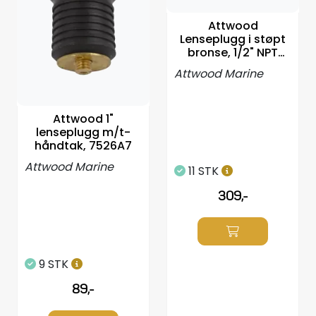
Propeller
Attwood
Lenseplugg i støpt
Servicesett
bronse, 1/2" NPT
gjenger
Attwood Marine
Outlet
Attwood 1"
lenseplugg m/t-
håndtak, 7526A7
Attwood Marine
11 STK
309,-
9 STK
89,-