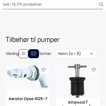
Skip to main content
Outlet
Båtutstyr
Brannslukkere & sikkerhet
Tilbehør til pumper
Elektrisk
Visning
Sorter
Motordeler
Propeller
Pumper
Servicesett
Aerator Dyse 4125-7
Attwood 1"