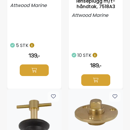
lenseplugg m/t-
Attwood Marine
Styring/kontroll
håndtak, 7518A3
Attwood Marine
Verktøy
Outlet
5 STK
Motordelsvelger/SONAR
10 STK
139,-
189,-
Anoder
Brannslukkere
Hydraulisk styring
Motordeler