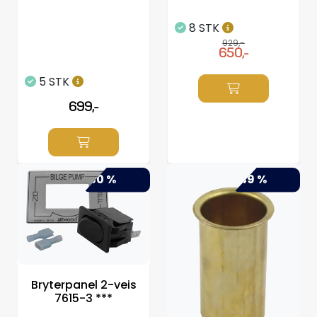
8 STK
929,-
650,-
5 STK
699,-
-50 %
-49 %
Bryterpanel 2-veis
7615-3 ***