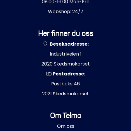
08:00-16:00 Man-Fre
Styring/kontroll
Webshop: 24/7
Verktøy
Her finner du oss
Outlet
Besøksadresse:
Motordelsvelger/SONAR
Industriveien 1
2020 Skedsmokorset
Anoder
Postadresse:
Postboks 46
Brannslukkere
2021 Skedsmokorset
Hydraulisk styring
Om Telmo
Motordeler
Om oss