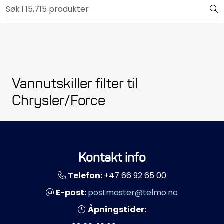
Skip to main content
Outlet
Båtutstyr
Brannslukkere & sikkerhet
Vannutskiller filter til
Elektrisk
Chrysler/Force
Motordeler
Propeller
Kontakt info
Telefon:
+47 66 92 65 00
Pumper
E-post:
postmaster@telmo.no
Servicesett
Åpningstider: