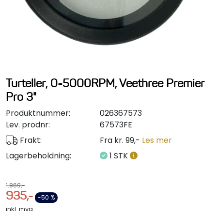
Styring/kontroll
Verktøy
Outlet
Turteller, 0-5000RPM, Veethree Premier
Motordelsvelger/SONAR
Pro 3"
Produktnummer:
026367573
Anoder
Lev. prodnr:
67573FE
Frakt:
Fra kr. 99,-
Les mer
Brannslukkere
Lagerbeholdning:
1 STK
Hydraulisk styring
1.869,-
935,-
Motordeler
-50 %
inkl. mva.