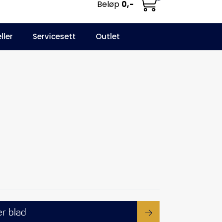
Beløp
0,-
0
ller
Servicesett
Outlet
NO
Infosenter
Favoritter
Logg inn
r blad