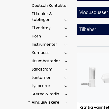
Deutsch Kontakter
Vinduspusser
El kabler &
koblinger
El verktøy
Tilbehør
Horn
Instrumenter
Kompass
Litiumbatterier
Landstrøm
Lanterner
Lyspærer
Stereo & radio
Vindusviskere
Kraftig vannte