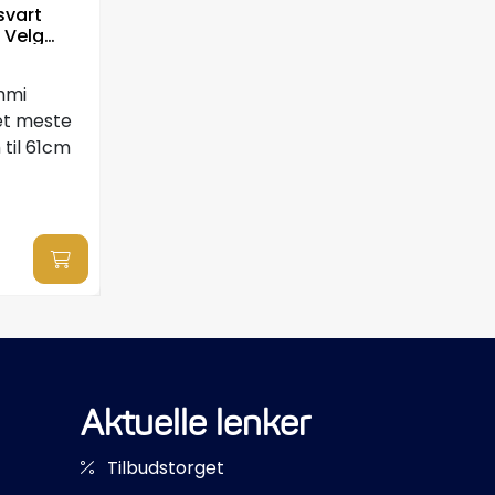
svart
 Velg
mmi
et meste
til 61cm
Aktuelle lenker
Tilbudstorget