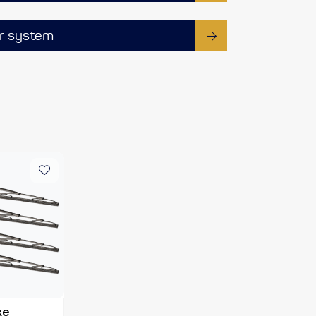
r system
xe