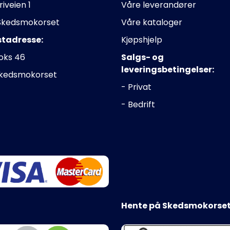
riveien 1
Våre leverandører
Skedsmokorset
Våre kataloger
stadresse:
Kjøpshjelp
oks 46
Salgs- og
leveringsbetingelser:
Skedsmokorset
- Privat
- Bedrift
Hente på Skedsmokorset