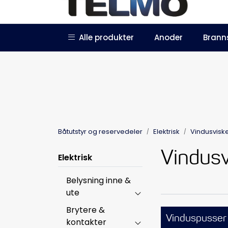
Skip to main content
|
|
Alle produkter
Anoder
Brann
Trustpilot
Forhandlersøknad
Båtutstyr og reservedeler
Elektrisk
Vindusvisk
Vindusv
Elektrisk
Belysning inne &
ute
Brytere &
Vinduspusser
kontakter