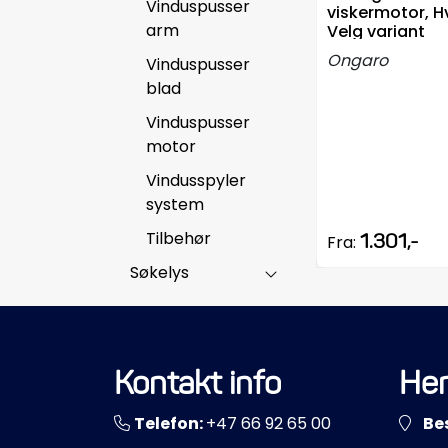
Vinduspusser
viskermotor, Hv
arm
Velg variant
Ongaro
Vinduspusser
blad
Vinduspusser
motor
Vindusspyler
system
Tilbehør
1.301,-
Fra:
Søkelys
Kontakt info
Her
Telefon:
+47 66 92 65 00
Be