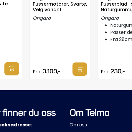
ite,
Pussermotorer, Svarte,
Pusserblad i 
Velg variant
Naturgummi,
lengde
Ongaro
Ongaro
Naturgu
Passer d
Fra 28cm 
3.109,-
230,-
Fra:
Fra:
 finner du oss
Om Telmo
søksadresse:
Om oss