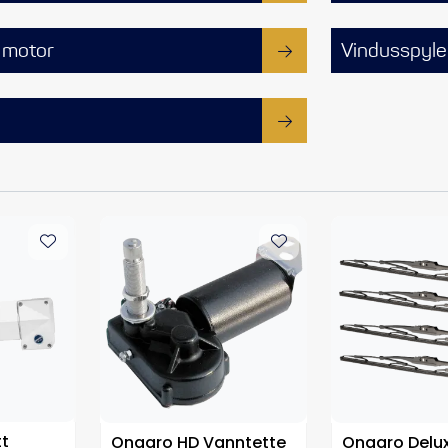
 motor
Vindusspyle
tt
Ongaro HD Vanntette
Ongaro Delu