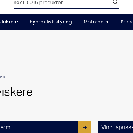
Outlet
slukkere
Hydraulisk styring
Motordeler
Prope
Våre kataloger
ere
iskere
 arm
Vinduspusse