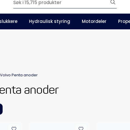
Outlet
slukkere
Hydraulisk styring
Motordeler
Prope
Våre kataloger
Volvo Penta anoder
enta anoder