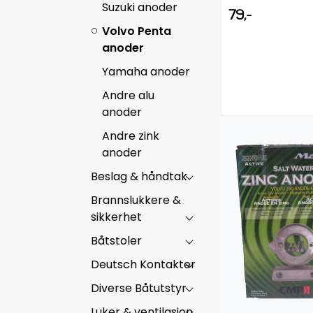
Suzuki anoder
79,-
Volvo Penta
anoder
Yamaha anoder
Andre alu
anoder
Andre zink
anoder
Beslag & håndtak
Brannslukkere &
sikkerhet
Båtstoler
Deutsch Kontakter
Diverse Båtutstyr
Luker & ventilasjon