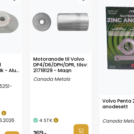
Motoranode til Volvo
l
DP4/D6/DPH/DPR, tilsv:
 - Alu
21718129 - Magn
Canada Metals
5251-
Volvo Penta 
anodesett
r
8.2026
4 STK
Canada Meta
169,-