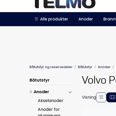
Skip to main content
|
|
Alle produkter
Anoder
Brann
Trustpilot
Forhandlersøknad
Båtutstyr og reservedeler
Båtutstyr
Anoder
Volvo P
Båtutstyr
Anoder
Visning
Akselanoder
Anoder for
aluminiums