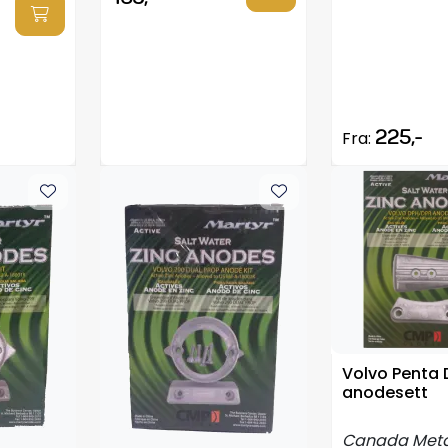
225,-
Fra:
Volvo Penta 
anodesett
Canada Meta