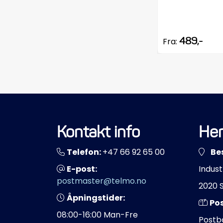
489,-
Fra:
Kontakt info
Her
Telefon:
+47 66 92 65 00
Be
E-post:
Indust
postmaster@telmo.no
2020 
Åpningstider:
Po
08:00-16:00 Man-Fre
Postb