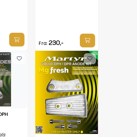
230,-
Fra:
DPH
ls