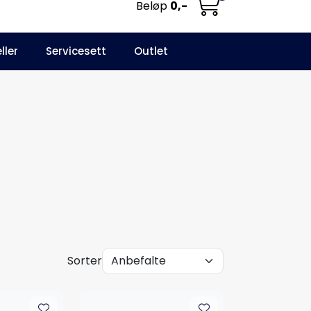
Beløp
0,-
0
ller
Servicesett
Outlet
NO
Infosenter
Favoritter
Logg inn
Sorter