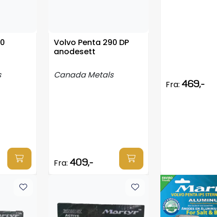
90
Volvo Penta 290 DP
anodesett
s
Canada Metals
469,-
Fra:
409,-
Fra: