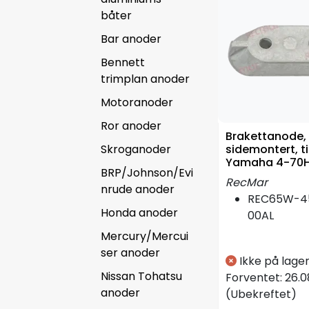
båter
Bar anoder
Bennett
trimplan anoder
Motoranoder
Ror anoder
Brakettanode,
Skroganoder
sidemontert, ti
Yamaha 4-70Hk
BRP/Johnson/Evi
U/gjenger
RecMar
nrude anoder
REC65W-4
Honda anoder
00AL
Mercury/Mercui
ser anoder
Ikke på lage
Nissan Tohatsu
Forventet:
26.0
anoder
(Ubekreftet)