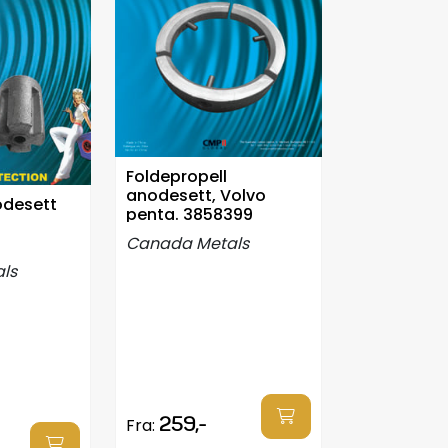
Foldepropell
anodesett, Volvo
odesett
penta. 3858399
Canada Metals
ls
259,-
Fra: