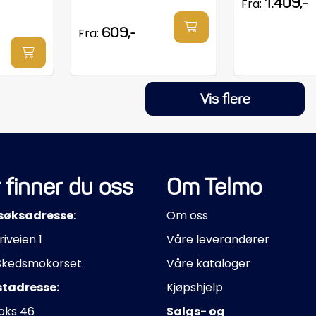
1.409,-
Fra:
609,-
Fra:
Vis flere
 finner du oss
Om Telmo
søksadresse:
Om oss
riveien 1
Våre leverandører
Skedsmokorset
Våre kataloger
stadresse:
Kjøpshjelp
oks 46
Salgs- og