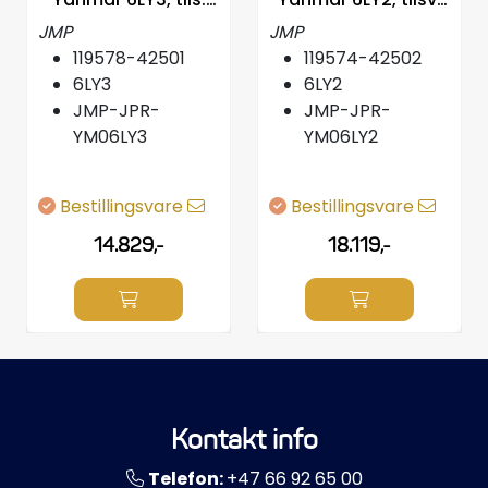
119578-42501 mfl
119574-42502 mfl
JMP
JMP
119578-42501
119574-42502
6LY3
6LY2
JMP-JPR-
JMP-JPR-
YM06LY3
YM06LY2
Bestillingsvare
Bestillingsvare
14.829,-
18.119,-
Kontakt info
Telefon:
+47 66 92 65 00