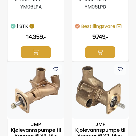
YM06LPA
YM06LPB
1 STK
Bestillingsvare
14.359,-
9.749,-
JMP
JMP
Kjølevannspumpe til
Kjølevannspumpe til
Yanmar 6LY3, tils:
Yanmar 6LY2, tilsv: