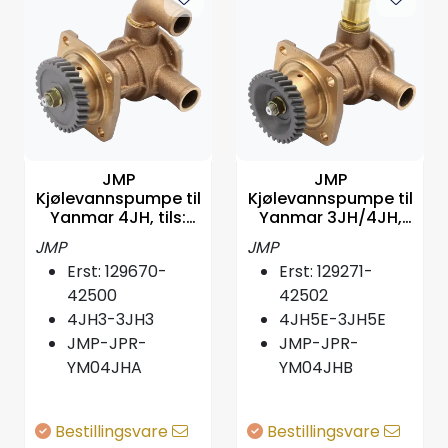
Propeller
Servicesett
Outlet
JMP
JMP
Kjølevannspumpe til
Kjølevannspumpe til
Yanmar 4JH, tils:
Yanmar 3JH/4JH,
129670-42513 mfl
tilsv: 129271-42502
JMP
JMP
Erst: 129670-
Erst: 129271-
42500
42502
4JH3-3JH3
4JH5E-3JH5E
JMP-JPR-
JMP-JPR-
YM04JHA
YM04JHB
Bestillingsvare
Bestillingsvare