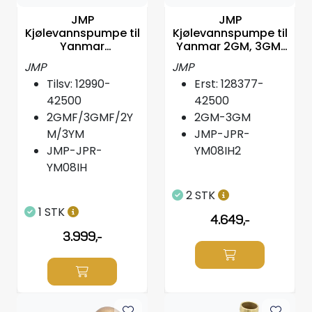
Styring/kontroll
JMP
JMP
Kjølevannspumpe til
Kjølevannspumpe til
Yanmar
Yanmar 2GM, 3GM,
Verktøy
2GMF/3GMF/2YM/3
tils: 128377-42500
JMP
JMP
YM,12990-42500
Tilsv: 12990-
Erst: 128377-
Outlet
42500
42500
2GMF/3GMF/2Y
2GM-3GM
Motordelsvelger/SONAR
M/3YM
JMP-JPR-
JMP-JPR-
YM08IH2
Anoder
YM08IH
2 STK
Brannslukkere
1 STK
4.649,-
3.999,-
Hydraulisk styring
Motordeler