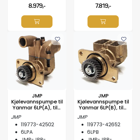
8.979,-
7.819,-
JMP
JMP
Kjølevannspumpe til
Kjølevannspumpe til
Yanmar 6LP(A), tils:
Yanmar 6LP(B), tils:
119773-42502mfl
119773-42652mfl
JMP
JMP
119773-42502
119773-42652
6LPA
6LPB
JMP-JPR-
JMP-JPR-