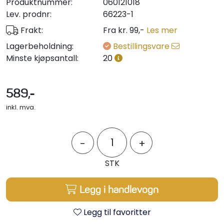
Produktnummer:
060121018
Styring/kontroll
Lev. prodnr:
66223-1
Frakt:
Fra kr. 99,-
Les mer
Verktøy
Lagerbeholdning:
Bestillingsvare
Minste kjøpsantall:
20
Outlet
589,-
Motordelsvelger/SONAR
inkl. mva.
Anoder
-
+
Brannslukkere
STK
Hydraulisk styring
Legg i handlevogn
Motordeler
Legg til favoritter