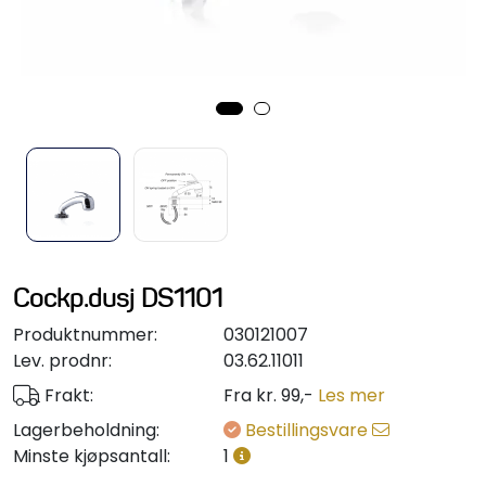
Styring/kontroll
Verktøy
Outlet
Motordelsvelger/SONAR
Anoder
Cockp.dusj DS1101
Brannslukkere
Produktnummer:
030121007
Lev. prodnr:
03.62.11011
Hydraulisk styring
Frakt:
Fra kr. 99,-
Les mer
Lagerbeholdning:
Bestillingsvare
Motordeler
Minste kjøpsantall:
1