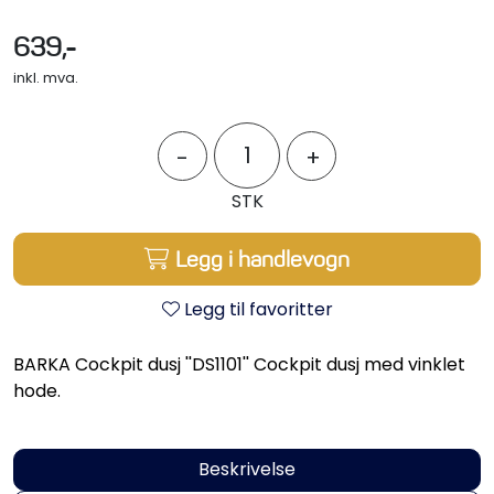
Propeller
639,-
Servicesett
inkl. mva.
Outlet
-
+
STK
Legg i handlevogn
Legg til favoritter
BARKA Cockpit dusj ''DS1101'' Cockpit dusj med vinklet
hode.
Beskrivelse