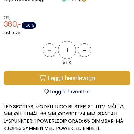
Styring/kontroll
719,-
Verktøy
360,-
-50 %
inkl. mva.
Outlet
-
+
Motordelsvelger/SONAR
STK
Anoder
Legg i handlevogn
Brannslukkere
Legg til favoritter
Hydraulisk styring
LED SPOTLYS. MODELL NICO RUSTFR. ST. UTV. MÅL: 72
MM. ØHULLMÅL: 66 MM. ØDYBDE: 24 MM. ØANTALL
LYSPUNKTER: 1 POWERLEDIP GRAD: 65 DIMMBAR, MÅ
Motordeler
KJØPES SAMMEN MED POWERLED ENHET!.