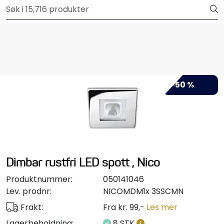
Skip to main content
Outlet
Båtutstyr
Brannslukkere & sikkerhet
-50 %
Elektrisk
Motordeler
Propeller
Dimbar rustfri LED spott , Nico
Pumper
Produktnummer:
050141046
Lev. prodnr:
NICOMDM1x 3SSCMN
Servicesett
Frakt:
Fra kr. 99,-
Les mer
Lagerbeholdning:
8 STK