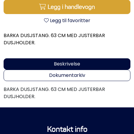
Propeller
Legg i handlevogn
Servicesett
Legg til favoritter
BARKA DUSJSTANG. 63 CM MED JUSTERBAR
Outlet
DUSJHOLDER.
Beskrivelse
Dokumentarkiv
BARKA DUSJSTANG. 63 CM MED JUSTERBAR
DUSJHOLDER.
Kontakt info