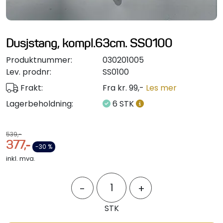
Styring/kontroll
Verktøy
Dusjstang, kompl.63cm. SS0100
Produktnummer:
030201005
Outlet
Lev. prodnr:
SS0100
Frakt:
Fra kr. 99,-
Les mer
Motordelsvelger/SONAR
Lagerbeholdning:
6 STK
Anoder
539,-
377,-
Brannslukkere
-30 %
inkl. mva.
Hydraulisk styring
-
+
Motordeler
STK