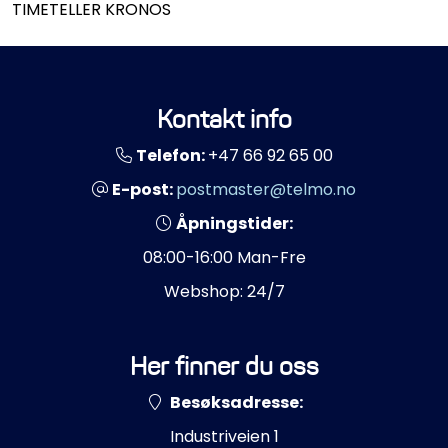
TIMETELLER KRONOS
Propeller
Servicesett
Kontakt info
Outlet
Telefon:
+47 66 92 65 00
E-post:
postmaster@telmo.no
Åpningstider:
08:00-16:00 Man-Fre
Webshop: 24/7
Her finner du oss
Besøksadresse:
Industriveien 1