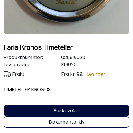
Styring/kontroll
Verktøy
Outlet
Faria Kronos Timeteller
Motordelsvelger/SONAR
Produktnummer:
025919020
Lev. prodnr:
F19020
Anoder
Frakt:
Fra kr. 99,-
Les mer
Brannslukkere
TIMETELLER KRONOS
Hydraulisk styring
Beskrivelse
Motordeler
Dokumentarkiv