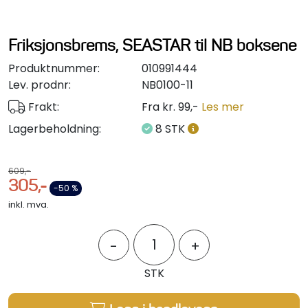
Styring/kontroll
Friksjonsbrems, SEASTAR til NB boksene
Verktøy
Produktnummer:
010991444
Lev. prodnr:
NB0100-11
Outlet
Frakt:
Fra kr. 99,-
Les mer
Motordelsvelger/SONAR
Lagerbeholdning:
8 STK
Anoder
609,-
305,-
-50 %
Brannslukkere
inkl. mva.
Hydraulisk styring
-
+
STK
Motordeler