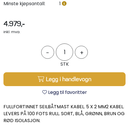
Minste kjøpsantall:
1
Styring/kontroll
Verktøy
4.979,-
inkl. mva.
Outlet
-
+
Motordelsvelger/SONAR
STK
Anoder
Legg i handlevogn
Brannslukkere
Legg til favoritter
Hydraulisk styring
FULLFORTINNET SEILBÅTMAST KABEL. 5 X 2 MM2 KABEL.
LEVERS PÅ 100 FOTS RULL. SORT, BLÅ, GRØNN, BRUN OG
Motordeler
RØD ISOLASJON.