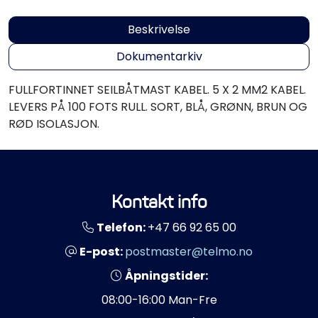
Propeller
Beskrivelse
Servicesett
Dokumentarkiv
Outlet
FULLFORTINNET SEILBÅTMAST KABEL. 5 X 2 MM2 KABEL.
LEVERS PÅ 100 FOTS RULL. SORT, BLÅ, GRØNN, BRUN OG
RØD ISOLASJON.
Kontakt info
Telefon:
+47 66 92 65 00
E-post:
postmaster@telmo.no
Åpningstider:
08:00-16:00 Man-Fre