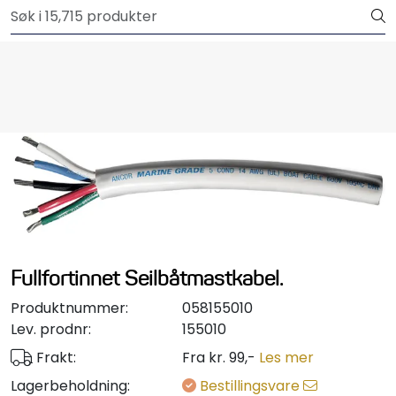
Skip to main content
Outlet
Båtutstyr
Brannslukkere & sikkerhet
Elektrisk
Motordeler
Propeller
Fullfortinnet Seilbåtmastkabel.
Produktnummer:
058155010
Pumper
Lev. prodnr:
155010
Frakt:
Fra kr. 99,-
Les mer
Servicesett
Lagerbeholdning:
Bestillingsvare