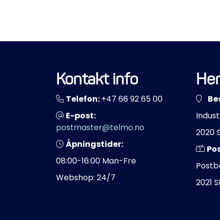
Kontakt info
Her
Telefon:
+47 66 92 65 00
Be
E-post:
Indust
postmaster@telmo.no
2020 
Åpningstider:
Po
08:00-16:00 Man-Fre
Postb
Webshop: 24/7
2021 