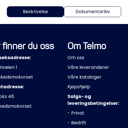
Beskrivelse
Dokumentarkiv
 finner du oss
Om Telmo
søksadresse:
Om oss
riveien 1
Våre leverandører
Skedsmokorset
Våre kataloger
stadresse:
Kjøpshjelp
oks 46
Salgs- og
leveringsbetingelser:
Skedsmokorset
- Privat
- Bedrift