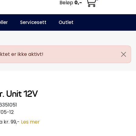
Beløp
0,-
0
ller
Servicesett
Outlet
NO
Infosenter
Favoritter
Logg inn
tet er ikke aktivt!
r. Unit 12V
6351051
705-12
a kr. 99,-
Les mer