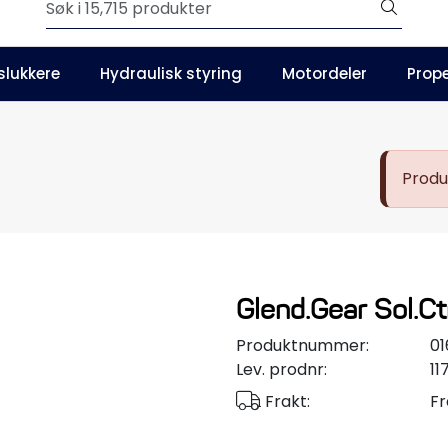
Outlet
slukkere
Hydraulisk styring
Motordeler
Prope
Våre kataloger
Produk
Glend.Gear Sol.Ct
Produktnummer:
01
Lev. prodnr:
11
Frakt:
Fr