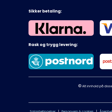
Sikker betaling:
Rask og trygg levering:
©
Alt innhold på disse
|
|
Salgsbetingelser
Personvern & cookies
Åpenhet