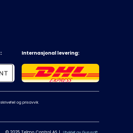
:
Internasjonal levering:
krivefeil og prisavvik.
© 2025 Telmo Control AS
|
Utviklet av Gurusoft