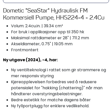
Dometic "SeaStar" Hydraulisk FM
Kommersiell Pumpe, HH5224-4 - 2.4Cu
Volum: 2.4cu.in. | 39.34 cm³
For bruk i applikasjoner opp til 350 hk
Maksimal rattdiameter er 28" | 711.2 mm
Akseldiameter, 0.75" | 19.05 mm
Frontmontert
Ny utgave (2024), -4, har:
Ny ventilteknologi i rattet som gir strammere og
mer responsiv styring
Kjøreopplevelsen forbedres ved å redusere
potensialet for "hakking (chattering)" når man
håndterer overstyringsbelastninger.
Bedre estetikk for matche dagens båter
Ny fyllportplugg for enklere vedlikehold.