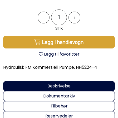
Propeller
-
+
Servicesett
STK
Outlet
Legg i handlevogn
Legg til favoritter
Hydraulisk FM Kommersiell Pumpe, HH5224-4
Beskrivelse
Dokumentarkiv
Tilbehør
Reservedeler