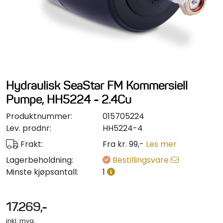
Styring/kontroll
Verktøy
Outlet
Hydraulisk SeaStar FM Kommersiell
Motordelsvelger/SONAR
Pumpe, HH5224 - 2.4Cu
Produktnummer:
015705224
Anoder
Lev. prodnr:
HH5224-4
Frakt:
Fra kr. 99,-
Les mer
Brannslukkere
Lagerbeholdning:
Bestillingsvare
Minste kjøpsantall:
1
Hydraulisk styring
Motordeler
17.269,-
inkl. mva.