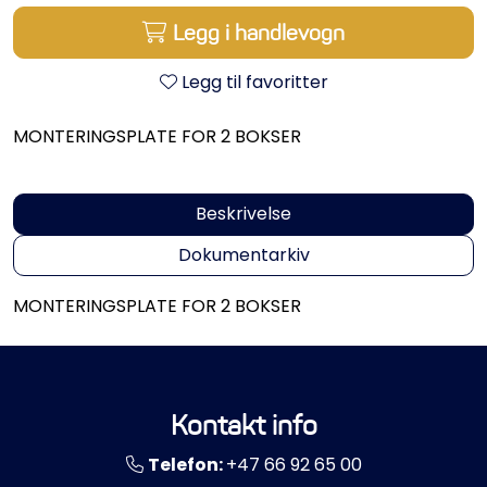
Propeller
Legg i handlevogn
Servicesett
Legg til favoritter
Outlet
MONTERINGSPLATE FOR 2 BOKSER
Beskrivelse
Dokumentarkiv
MONTERINGSPLATE FOR 2 BOKSER
Kontakt info
Telefon:
+47 66 92 65 00