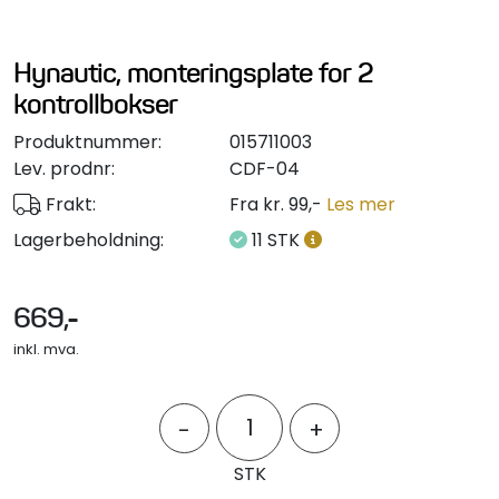
Styring/kontroll
Hynautic, monteringsplate for 2
Verktøy
kontrollbokser
Produktnummer:
015711003
Outlet
Lev. prodnr:
CDF-04
Frakt:
Fra kr. 99,-
Les mer
Motordelsvelger/SONAR
Lagerbeholdning:
11 STK
Anoder
669,-
Brannslukkere
inkl. mva.
Hydraulisk styring
-
+
Motordeler
STK