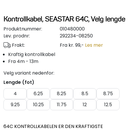
Styring/kontroll
Kontrollkabel, SEASTAR 64C, Velg lengde
Verktøy
Produktnummer:
010480000
Lev. prodnr:
292234-08250
Outlet
Frakt:
Fra kr. 99,-
Les mer
Motordelsvelger/SONAR
Kraftig kontrollkabel
Fra 4m - 13m
Anoder
Velg variant nedenfor:
Lengde (fot)
Brannslukkere
4
6.25
8.25
8.5
8.75
Hydraulisk styring
9.25
10.25
11.75
12
12.5
Motordeler
64C KONTROLLKABELEN ER DEN KRAFTIGSTE