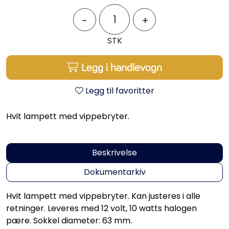
Styring/kontroll
-
+
Verktøy
STK
Outlet
Legg i handlevogn
Legg til favoritter
Motordelsvelger/SONAR
Hvit lampett med vippebryter.
Anoder
Brannslukkere
Beskrivelse
Dokumentarkiv
Hydraulisk styring
Hvit lampett med vippebryter. Kan justeres i alle
Motordeler
retninger. Leveres med 12 volt, 10 watts halogen
pære. Sokkel diameter: 63 mm.