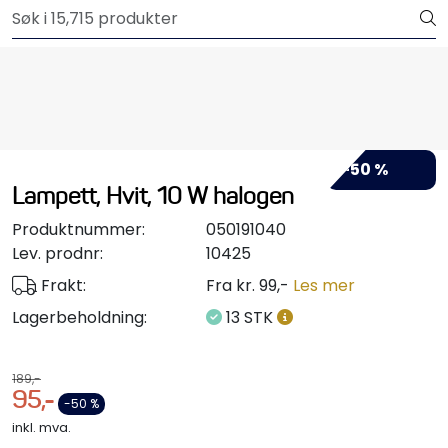
Skip to main content
Outlet
Båtutstyr
Brannslukkere & sikkerhet
-50 %
Lampett, Hvit, 10 W halogen
Elektrisk
Produktnummer:
050191040
Motordeler
Lev. prodnr:
10425
Frakt:
Fra kr. 99,-
Les mer
Propeller
Lagerbeholdning:
13 STK
Pumper
189,-
95,-
-50 %
Servicesett
inkl. mva.