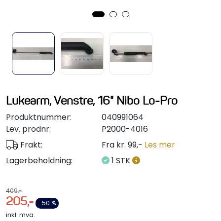
Styring/kontroll
Verktøy
Outlet
Motordelsvelger/SONAR
Lukearm, Venstre, 16" Nibo Lo-Pro
Produktnummer:
040991064
Anoder
Lev. prodnr:
P2000-4016
Frakt:
Fra kr. 99,-
Les mer
Brannslukkere
Lagerbeholdning:
1 STK
Hydraulisk styring
409,-
Motordeler
205,-
-50 %
inkl. mva.