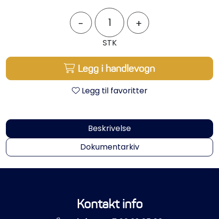
Propeller
-
+
Servicesett
STK
Outlet
Legg i handlevogn
Legg til favoritter
Beskrivelse
Dokumentarkiv
Kontakt info