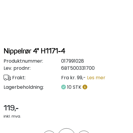
Styring/kontroll
Verktøy
Outlet
Nippelrør 4" H1171-4
Motordelsvelger/SONAR
Produktnummer:
017991028
Lev. prodnr:
6BT500331700
Anoder
Frakt:
Fra kr. 99,-
Les mer
Lagerbeholdning:
10 STK
Brannslukkere
Hydraulisk styring
119,-
inkl. mva.
Motordeler