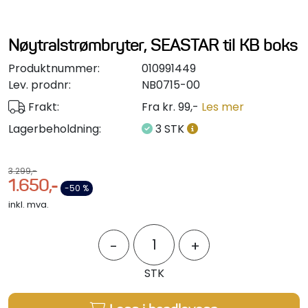
Styring/kontroll
Nøytralstrømbryter, SEASTAR til KB boks
Verktøy
Produktnummer:
010991449
Lev. prodnr:
NB0715-00
Outlet
Frakt:
Fra kr. 99,-
Les mer
Motordelsvelger/SONAR
Lagerbeholdning:
3 STK
Anoder
3.299,-
1.650,-
-50 %
Brannslukkere
inkl. mva.
Hydraulisk styring
-
+
STK
Motordeler