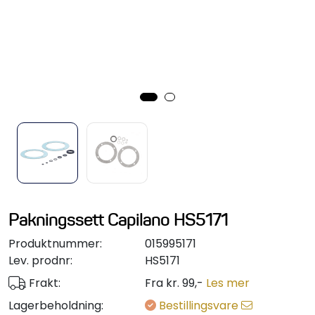
Styring/kontroll
Verktøy
Outlet
Motordelsvelger/SONAR
Anoder
Brannslukkere
Pakningssett Capilano HS5171
Produktnummer:
015995171
Hydraulisk styring
Lev. prodnr:
HS5171
Frakt:
Fra kr. 99,-
Les mer
Motordeler
Lagerbeholdning:
Bestillingsvare