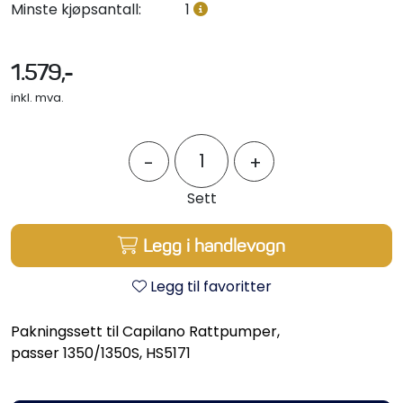
Minste kjøpsantall:
1
Propeller
Servicesett
1.579,-
inkl. mva.
Outlet
-
+
Sett
Legg i handlevogn
Legg til favoritter
Pakningssett til Capilano Rattpumper,
passer 1350/1350S, HS5171