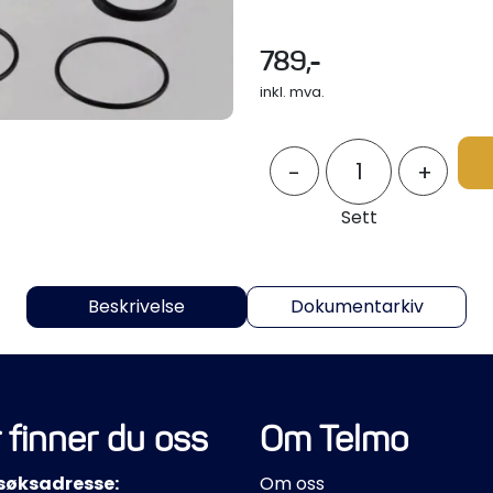
789,-
inkl. mva.
-
+
Sett
Beskrivelse
Dokumentarkiv
 finner du oss
Om Telmo
søksadresse:
Om oss