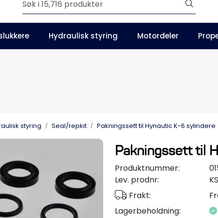
Outlet
slukkere
Hydraulisk styring
Motordeler
Prope
Våre kataloger
aulisk styring
Seal/repkit
Pakningssett til Hynautic K-6 sylindere
Pakningssett til 
Produktnummer:
0
Lev. prodnr:
KS
Frakt:
Fr
Lagerbeholdning: