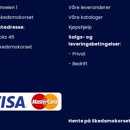
riveien 1
Våre leverandører
Skedsmokorset
Våre kataloger
stadresse:
Kjøpshjelp
oks 46
Salgs- og
leveringsbetingelser:
Skedsmokorset
- Privat
- Bedrift
Hente på Skedsmokorset