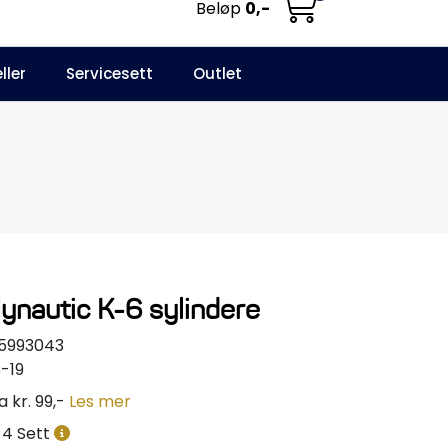
Beløp
0,-
0
ller
Servicesett
Outlet
NO
Infosenter
Favoritter
Logg inn
Hynautic K-6 sylindere
15993043
-19
a kr. 99,-
Les mer
4 Sett