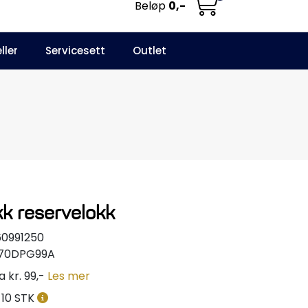
Beløp
0,-
0
ller
Servicesett
Outlet
NO
Infosenter
Favoritter
Logg inn
k reservelokk
60991250
270DPG99A
a kr. 99,-
Les mer
10 STK