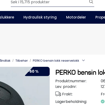
Outlet
slukkere
Hydraulisk styring
Motordeler
Prope
Våre kataloger
håndtak
Tilbehør
PERKO bensin lokk reservelokk
PERKO bensin lok
-50 %
Produktnummer:
0
Lev. prodnr:
1
Frakt:
Fr
Lagerbeholdning: