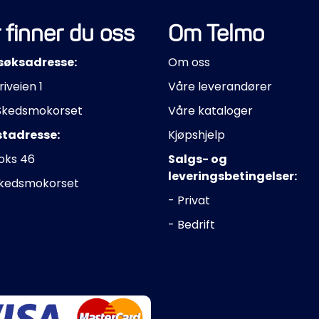
 finner du oss
Om Telmo
søksadresse:
Om oss
riveien 1
Våre leverandører
Skedsmokorset
Våre kataloger
stadresse:
Kjøpshjelp
oks 46
Salgs- og
leveringsbetingelser:
Skedsmokorset
- Privat
- Bedrift