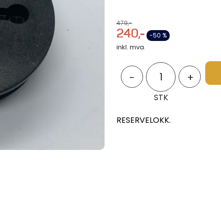
479,-
240,-
-50 %
inkl. mva.
-
+
STK
RESERVELOKK.