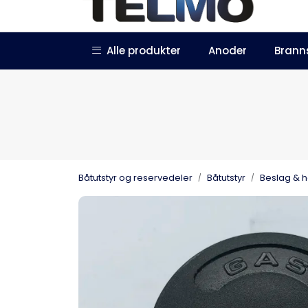
Skip to main content
|
|
Alle produkter
Anoder
Brann
Trustpilot
Forhandlersøknad
Båtutstyr og reservedeler
Båtutstyr
Beslag & 