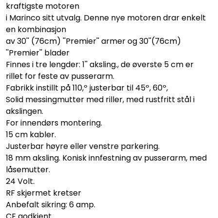
kraftigste motoren
i Marinco sitt utvalg. Denne nye motoren drar enkelt
en kombinasjon
av 30'' (76cm) ''Premier'' armer og 30''(76cm)
''Premier'' blader
Finnes i tre lengder: 1'' aksling., de øverste 5 cm er
rillet for feste av pusserarm.
Fabrikk instillt på 110,º justerbar til 45º, 60º,
Solid messingmutter med riller, med rustfritt stål i
akslingen.
For innendørs montering.
15 cm kabler.
Justerbar høyre eller venstre parkering.
18 mm aksling. Konisk innfestning av pusserarm, med
låsemutter.
24 Volt.
RF skjermet kretser
Anbefalt sikring: 6 amp.
CE godkjent.