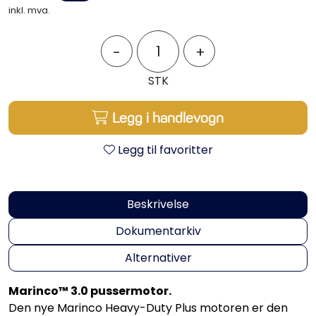
Propeller
inkl. mva.
Servicesett
-
+
STK
Outlet
Legg i handlevogn
Legg til favoritter
Beskrivelse
Dokumentarkiv
Alternativer
Marinco™ 3.0 pussermotor.
Den nye Marinco Heavy-Duty Plus motoren er den