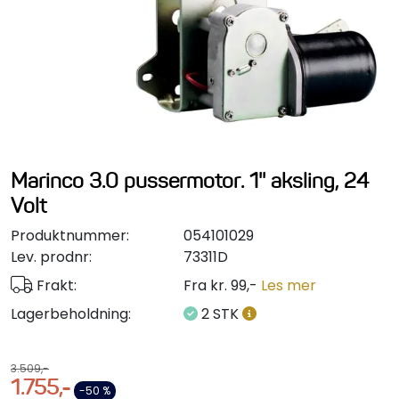
Styring/kontroll
Verktøy
Outlet
Motordelsvelger/SONAR
Marinco 3.0 pussermotor. 1'' aksling, 24
Volt
Anoder
Produktnummer:
054101029
Lev. prodnr:
73311D
Brannslukkere
Frakt:
Fra kr. 99,-
Les mer
Hydraulisk styring
Lagerbeholdning:
2 STK
Motordeler
3.509,-
1.755,-
-50 %