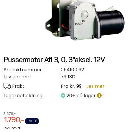
Styring/kontroll
Verktøy
Outlet
Motordelsvelger/SONAR
Pussermotor Afi 3, 0, 3''aksel. 12V
Produktnummer:
054101032
Anoder
Lev. prodnr:
73113D
Frakt:
Fra kr. 99,-
Les mer
Brannslukkere
Lagerbeholdning:
20+ på lager
Hydraulisk styring
3.579,-
1.790,-
Motordeler
-50 %
inkl. mva.