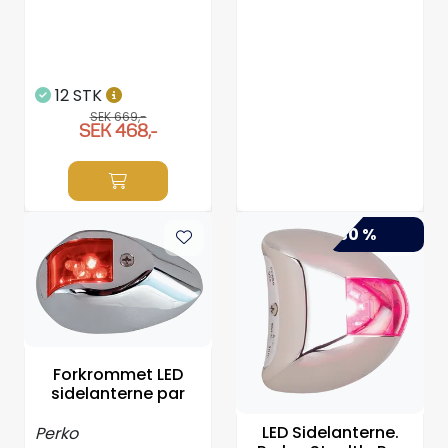
12 STK
SEK 669,-
SEK 468,-
-30 %
Forkrommet LED
sidelanterne par
LED Sidelanterne.
Perko