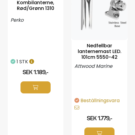
Kombilanterne,
Rød/Grønn 1310
Perko
Nedfellbar
lanternemast LED.
101cm 5550-42
1 STK
Attwood Marine
SEK 1.189,-
Beställningsvara
SEK 1.779,-