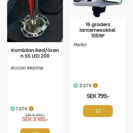
16 graders
lanternesokkel.
1059P
Perko
Kombilan.Rød/Grøn
n SS LED 200
Accon Marine
3 STK
SEK 799,-
1 STK
SEK 6.369,-
SEK 3.185,-