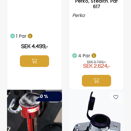
Perko, Stealth. Par
617
Perko
1 Par
SEK 4.499,-
4 Par
SEK 3.749,-
SEK 2.624,-
-50 %