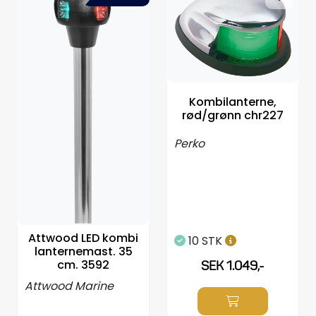
Propellrar
Servicekit
Super Outlet
Kombilanterne,
rød/grønn chr227
Perko
Attwood LED kombi
10 STK
lanternemast. 35
cm. 3592
SEK 1.049,-
Attwood Marine