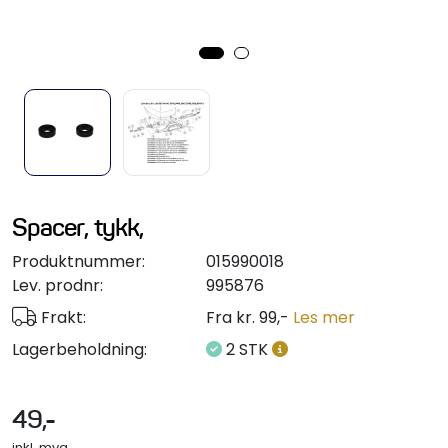
Styring/kontroll
Verktøy
Outlet
Motordelsvelger/SONAR
Spacer, tykk,
Anoder
Produktnummer:
015990018
Lev. prodnr:
995876
Brannslukkere
Frakt:
Fra kr. 99,-
Les mer
Lagerbeholdning:
2 STK
Hydraulisk styring
Motordeler
49,-
inkl. mva.