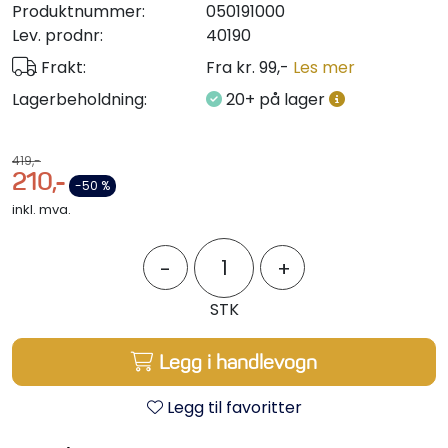
Produktnummer:
050191000
Styring/kontroll
Lev. prodnr:
40190
Frakt:
Fra kr. 99,-
Les mer
Verktøy
Lagerbeholdning:
20+ på lager
Outlet
419,-
210,-
Motordelsvelger/SONAR
-50 %
inkl. mva.
Anoder
-
+
Brannslukkere
STK
Hydraulisk styring
Legg i handlevogn
Motordeler
Legg til favoritter