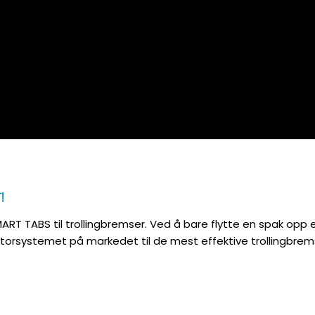
!
MART TABS til trollingbremser.
Ved å bare flytte en spak opp e
atorsystemet på markedet til de mest effektive trollingbr