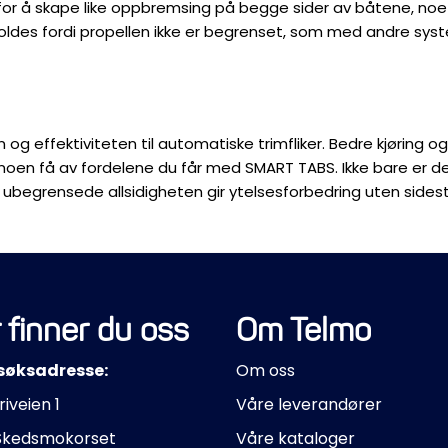
d for å skape like oppbremsing på begge sider av båtene, no
oldes fordi propellen ikke er begrenset, som med andre sys
en og effektiviteten til automatiske trimfliker.
Bedre kjøring og
 noen få av fordelene du får med SMART TABS.
Ikke bare er d
ubegrensede allsidigheten gir ytelsesforbedring uten sides
 finner du oss
Om Telmo
søksadresse:
Om oss
riveien 1
Våre leverandører
Skedsmokorset
Våre kataloger