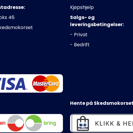
stadresse:
Kjøpshjelp
oks 46
Salgs- og
leveringsbetingelser:
Skedsmokorset
- Privat
- Bedrift
Hente på Skedsmokorset