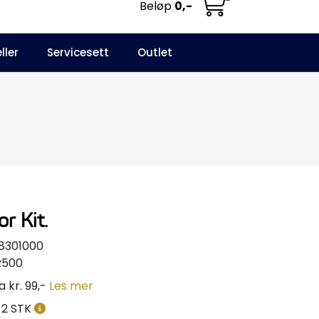
Beløp
0,-
0
ller
Servicesett
Outlet
NO
Infosenter
Favoritter
Logg inn
r Kit.
8301000
R500
a kr. 99,-
Les mer
2 STK