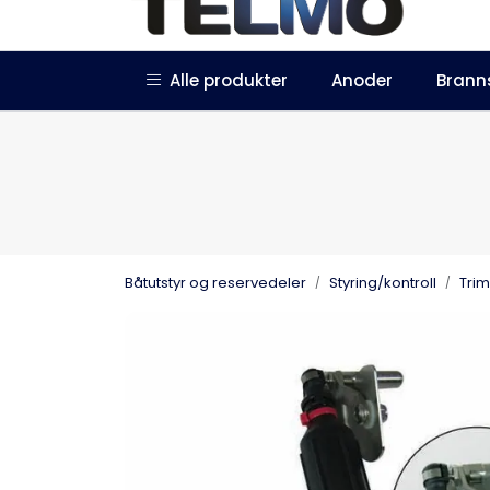
Skip to main content
|
|
Alle produkter
Anoder
Brann
Trustpilot
Forhandlersøknad
Båtutstyr og reservedeler
Styring/kontroll
Tri