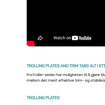
TROLLING PLATES AND TRIM TABS ALT I ETT
ProTroller-serien har muligheten til å gjøre S
mellom det mest effektive trim- og stabilis
TROLLING PLATES