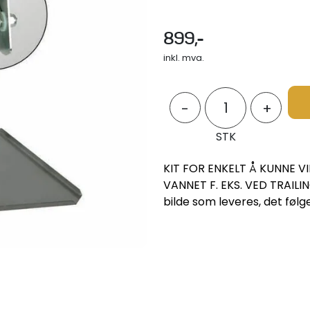
899,-
inkl. mva.
-
+
STK
KIT FOR ENKELT Å KUNNE V
VANNET F. EKS. VED TRAILIN
bilde som leveres, det følg