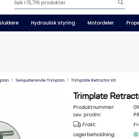
Outlet
slukkere
Hydraulisk styring
Motordeler
Prope
Våre kataloger
mplan
Selvjusterende Trimplan
Trimplate Retractor Kit.
Trimplate Retracto
Produktnummer:
01
Lev. prodnr:
P
Frakt:
Fr
Lagerbeholdning: