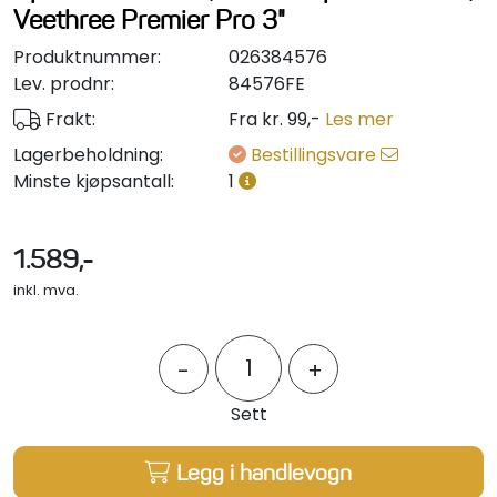
Veethree Premier Pro 3"
Styring/kontroll
Produktnummer:
026384576
Verktøy
Lev. prodnr:
84576FE
Frakt:
Fra kr. 99,-
Les mer
Outlet
Lagerbeholdning:
Bestillingsvare
Minste kjøpsantall:
1
Motordelsvelger/SONAR
1.589,-
Anoder
inkl. mva.
Brannslukkere
-
+
Hydraulisk styring
Sett
Motordeler
Legg i handlevogn