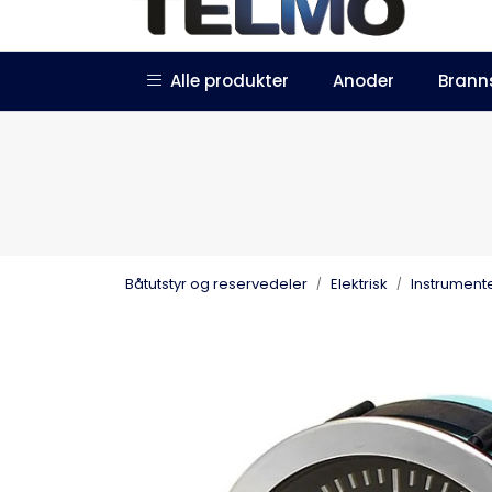
Skip to main content
|
|
Alle produkter
Anoder
Brann
Trustpilot
Forhandlersøknad
Båtutstyr og reservedeler
Elektrisk
Instrument