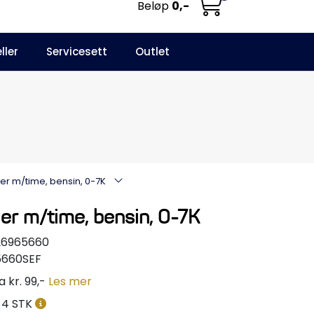
Beløp
0,-
0
ller
Servicesett
Outlet
NO
Infosenter
Favoritter
Logg inn
ler m/time, bensin, 0-7K
er m/time, bensin, 0-7K
26965660
5660SEF
a kr. 99,-
Les mer
4 STK