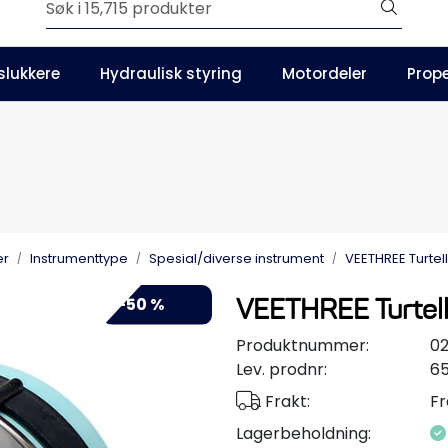
Outlet
slukkere
Hydraulisk styring
Motordeler
Prope
Våre kataloger
er
Instrumenttype
Spesial/diverse instrument
VEETHREE Turtel
VEETHREE Turtell
-50 %
Produktnummer:
0
Lev. prodnr:
6
Frakt:
Fr
Lagerbeholdning: