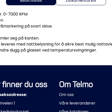
Beskrivelse
Dokumentarkiv
er. 0-7000 RPM
n.
 nivåmarkering på svart skive.
amler seg på kanten.
 leveres med nattbelysning for å sikre best mulig nattavl
hindre dugg på glasset ved temperatursvingninger.
 finner du oss
Om Telmo
søksadresse:
Om oss
riveien 1
Våre leverandører
Skedsmokorset
Våre kataloger