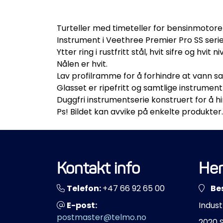
Turteller med timeteller for bensinmotor
Instrument i Veethree Premier Pro SS serie
Ytter ring i rustfritt stål, hvit sifre og hvit
Nålen er hvit.
Lav profilramme for å forhindre at vann s
Glasset er ripefritt og samtlige instrument
Duggfri instrumentserie konstruert for å 
Ps! Bildet kan avvike på enkelte produkter.
Kontakt info
Her
Telefon:
+47 66 92 65 00
Be
E-post:
Indust
postmaster@telmo.no
2020 