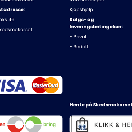
stadresse:
Kjøpshjelp
oks 46
Salgs- og
leveringsbetingelser:
Skedsmokorset
- Privat
- Bedrift
Hente på Skedsmokorset