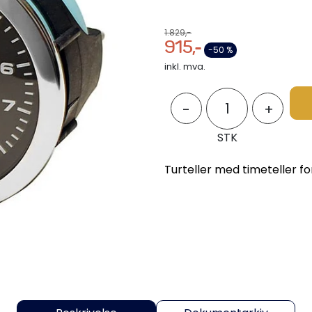
1.829,-
915,-
-50 %
inkl. mva.
-
+
STK
Turteller med timeteller 