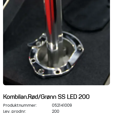
Styring/kontroll
Verktøy
Outlet
Motordelsvelger/SONAR
Anoder
Brannslukkere
Hydraulisk styring
Kombilan.Rød/Grønn SS LED 200
Motordeler
Produktnummer:
052141009
Lev. prodnr:
200