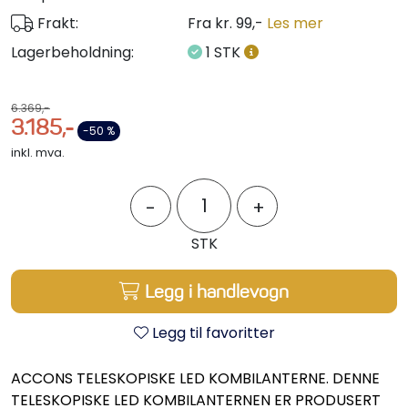
Propeller
Frakt:
Fra kr. 99,-
Les mer
Lagerbeholdning:
1 STK
Servicesett
Outlet
6.369,-
3.185,-
-50 %
inkl. mva.
-
+
STK
Legg i handlevogn
Legg til favoritter
ACCONS TELESKOPISKE LED KOMBILANTERNE. DENNE
TELESKOPISKE LED KOMBILANTERNEN ER PRODUSERT