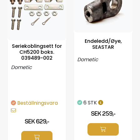
Propellrar
Servicekit
Super Outlet
Endeledd/Øye,
Seriekoblingsett for
SEASTAR
CH5200 boks.
039489-002
Dometic
Dometic
6 STK
Beställningsvara
SEK 259,-
SEK 629,-