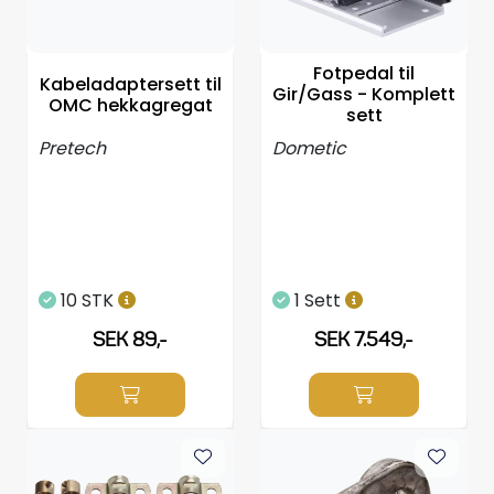
Styrning/kontroll
Fotpedal til
Verktyg
Kabeladaptersett til
Gir/Gass - Komplett
OMC hekkagregat
sett
Super Outlet
Pretech
Dometic
Motordelsväljare/SONAR
Anoder
10 STK
1 Sett
Brandsläckare
SEK 89,-
SEK 7.549,-
Hydrauliks styrning
Motordelar