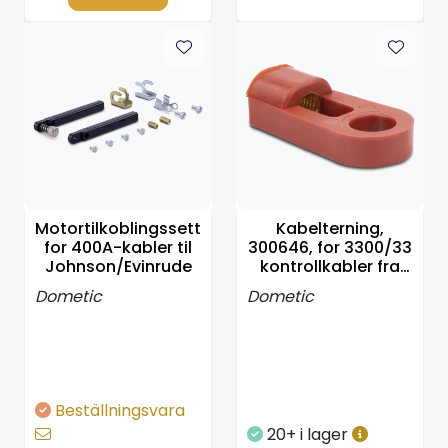
Motortilkoblingssett
Kabelterning,
for 400A-kabler til
300646, for 3300/33
Johnson/Evinrude
kontrollkabler fra
Dometic
Dometic
Dometic
Beställningsvara
20+ i lager