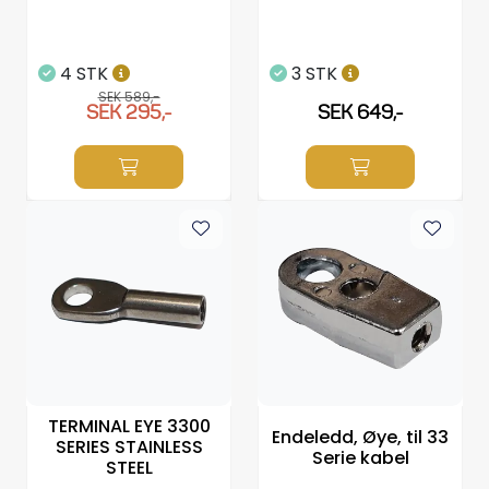
4 STK
3 STK
SEK 589,-
SEK 295,-
SEK 649,-
TERMINAL EYE 3300
Endeledd, Øye, til 33
SERIES STAINLESS
Serie kabel
STEEL