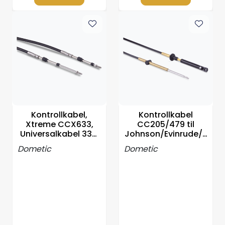
Kontrollkabel,
Kontrollkabel
Xtreme CCX633,
CC205/479 til
Universalkabel 33C
Johnson/Evinrude/B
Velg lengde
RP/OMC, Velg
Dometic
Dometic