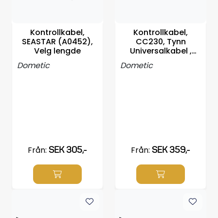
Styrning/kontroll
Kontrollkabel,
Kontrollkabel,
Verktyg
SEASTAR (A0452),
CC230, Tynn
Velg lengde
Universalkabel ,
5mm gjenger Velg
Super Outlet
Dometic
Dometic
Motordelsväljare/SONAR
Anoder
Brandsläckare
Från:
SEK 305,-
Från:
SEK 359,-
Hydrauliks styrning
Motordelar