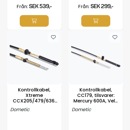
Från:
SEK 539,-
Från:
SEK 299,-
Kontrollkabel,
Kontrollkabel,
Xtreme
CC179, tilsvarer:
CCX205/479/636,
Mercury 600A, Velg
J/E/BRP/OMC, Velg
lengde
Dometic
Dometic