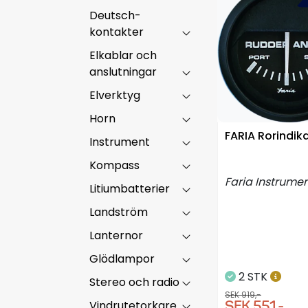
Deutsch-
kontakter
Elkablar och
anslutningar
Elverktyg
Horn
FARIA Rorindik
Instrument
Kompass
Faria Instrume
Litiumbatterier
Landström
Lanternor
Glödlampor
2 STK
Stereo och radio
SEK 919,-
SEK 551,-
Vindrutetorkare