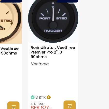
Rorindikator, Veethree
, Veethree
Premier Pro 2", 0-
 0-90ohms
90ohms
Veethree
3 STK
SEK 1.129,-
SEK 677,-