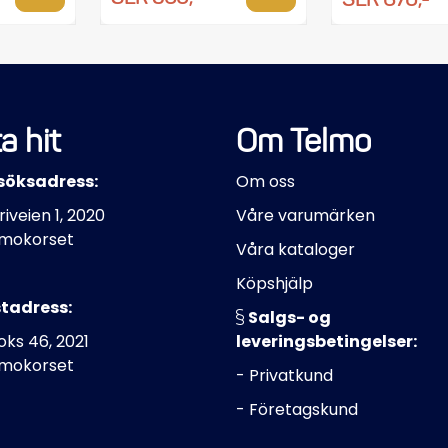
a hit
Om Telmo
söksadress:
Om oss
riveien 1, 2020
Våre varumärken
mokorset
Våra kataloger
Köpshjälp
tadress:
Salgs- og
ks 46, 2021
leveringsbetingelser:
mokorset
- Privatkund
- Företagskund