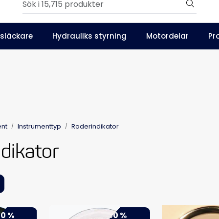
Outlet
släckare
Hydrauliks styrning
Motordelar
Pr
SE
Våra kataloger
ent
Instrumenttyp
Roderindikator
dikator
0 %
-50 %