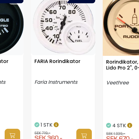
ator
FARIA Rorindikator
Rorindikator
Lido Pro 2",
nts
Faria Instruments
Veethree
1 STK
4 STK
SEK 719,-
SEK 1.339,-
SEK 360,-
SEK 670,-