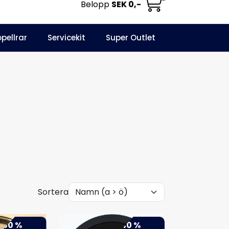
Belopp
SEK 0,-
0
opellrar
Servicekit
Super Outlet
Informationscenter
Favoriter
Logga in
Sortera
-50 %
-40 %