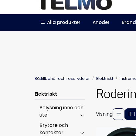
Skip to main content
|
|
Alla produkter
Anoder
Brand
Trustpilot
Bli återförsäljare
Båttillbehör och reservdelar
Elektriskt
Instrum
Roderin
Elektriskt
Belysning inne och
Visning
ute
Brytare och
kontakter
-4