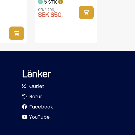
5 STK
SEK 1.299,-
SEK 650,-
Länker
Outlet
Retur
Facebook
YouTube