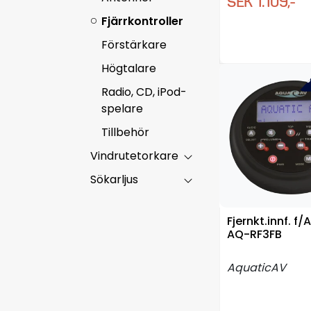
SEK 1.109,-
Fjärrkontroller
Förstärkare
Högtalare
-5
Radio, CD, iPod-
spelare
Tillbehör
Vindrutetorkare
Sökarljus
Fjernkt.innf. f/
AQ-RF3FB
AquaticAV