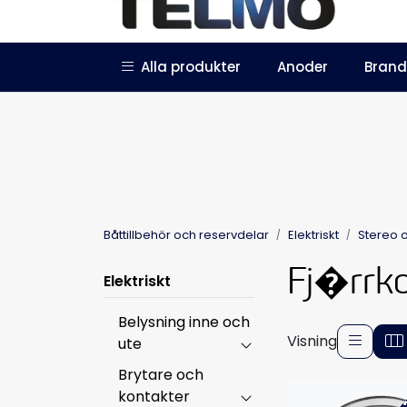
Skip to main content
|
|
Alla produkter
Anoder
Brand
Trustpilot
Bli återförsäljare
Båttillbehör och reservdelar
Elektriskt
Stereo 
Fj�rrko
Elektriskt
Belysning inne och
Visning
ute
Brytare och
kontakter
-4