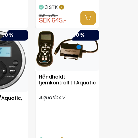
3 STK
SEK 1.289,-
SEK 645,-
-50 %
-50 %
Håndholdt
fjernkontroll til Aquatic
AquaticAV
f/Aquatic,