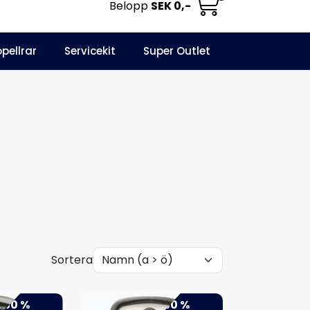
Belopp
SEK 0,-
0
opellrar
Servicekit
Super Outlet
Informationscenter
Favoriter
Logga in
Sortera
-50 %
-50 %