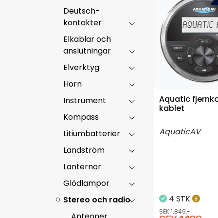
Deutsch-
kontakter
Elkablar och
anslutningar
Elverktyg
Horn
Aquatic fjernko
Instrument
kablet
Kompass
AquaticAV
Litiumbatterier
Landström
Lanternor
Glödlampor
4 STK
Stereo och radio
SEK 1.849,-
Antenner