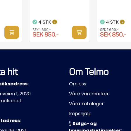
4 STK
4 STK
SEK 1.699,-
SEK 1.699,-
SEK 850,-
SEK 850,-
a hit
Om Telmo
söksadress:
Om oss
riveien 1, 2020
Våre varumärken
mokorset
Våra kataloger
Köpshjälp
tadress:
Salgs- og
ks 46, 2021
leveringsbetingelser: