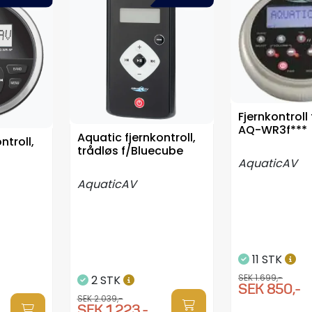
Fjernkontroll
AQ-WR3f***
Aquatic fjernkontroll,
ntroll,
trådløs f/Bluecube
AquaticAV
AquaticAV
11 STK
SEK 1.699,-
2 STK
SEK 850,-
SEK 2.039,-
SEK 1.223,-