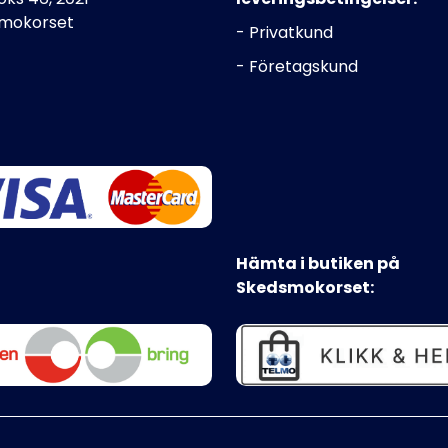
mokorset
- Privatkund
- Företagskund
Hämta i butiken på
Skedsmokorset: