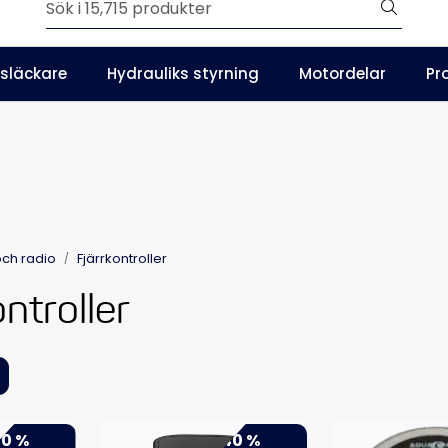
Outlet
släckare
Hydrauliks styrning
Motordelar
Pr
SE
Våra kataloger
och radio
Fjärrkontroller
ntroller
0 %
-40 %