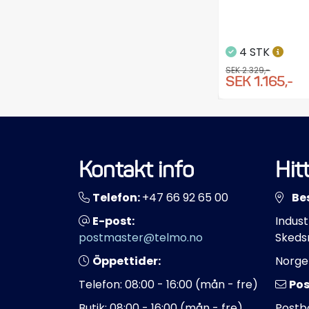
4 STK
SEK 2.329,-
SEK 1.165,-
Kontakt info
Hitt
Telefon:
+47 66 92 65 00
Be
E-post:
Indust
postmaster@telmo.no
Skeds
Öppettider:
Norge
Telefon: 08:00 - 16:00 (mån - fre)
Pos
Butik: 08:00 - 16:00 (mån - fre)
Postbo