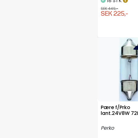
18 STK
SEK 449,-
SEK 225,-
-5
Pære f/Prko
lant.24V8W 7
Perko