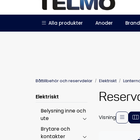
Skip to main content
|
|
Alla produkter
Anoder
Brand
Trustpilot
Bli återförsäljare
Båttillbehör och reservdelar
Elektriskt
Lantern
Reservd
Elektriskt
Belysning inne och
Visning
ute
Brytare och
kontakter
-4