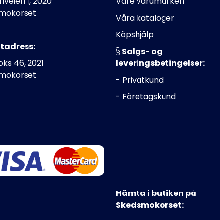
riveien 1, 2020
Våre varumärken
mokorset
Våra kataloger
Köpshjälp
tadress:
Salgs- og
ks 46, 2021
leveringsbetingelser:
mokorset
- Privatkund
- Företagskund
Hämta i butiken på
Skedsmokorset: