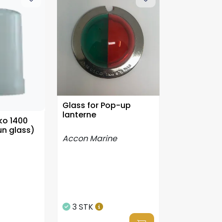
Glass for Pop-up
lanterne
ko 1400
un glass)
Accon Marine
3 STK