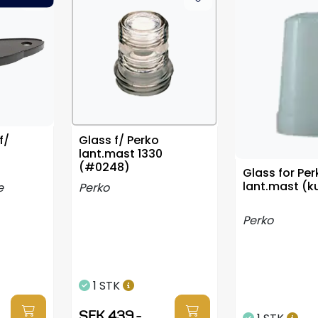
f/
Glass f/ Perko
lant.mast 1330
(#0248)
Glass for Per
lant.mast (k
e
Perko
Perko
1 STK
SEK 439,-