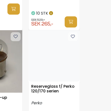
10 STK
SEK 529,-
SEK 265,-
Reserveglass f/ Perko
120/170 serien
p-up
Perko