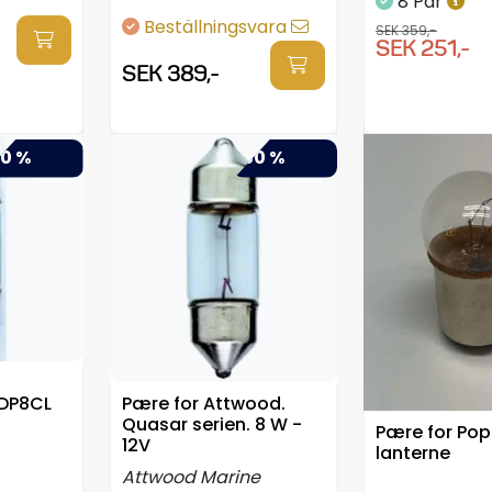
8 Par
Beställningsvara
SEK 359,-
SEK 251,-
SEK 389,-
0 %
-50 %
2DP8CL
Pære for Attwood.
Quasar serien. 8 W -
Pære for Po
12V
lanterne
Attwood Marine