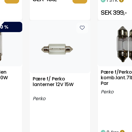
1 STK
SEK 399,-
0 %
ien
Pære f/Perko
 10W
komb.lant.71
Pære f/ Perko
Par
lanterner 12V 15W
Perko
Perko