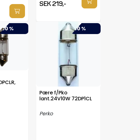
SEK 219,-
-30 %
-50 %
DPCLR,
Pære f/Pko
lant.24V10W 72DP1CL
Perko