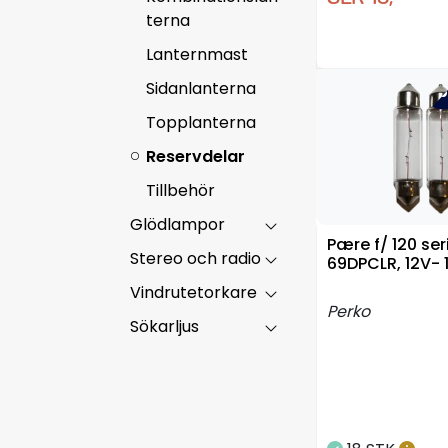
terna
Lanternmast
Sidanlanterna
-5
Topplanterna
Reservdelar
Tillbehör
Glödlampor
Pære f/ 120 ser
Stereo och radio
69DPCLR, 12V-
Vindrutetorkare
Perko
Sökarljus