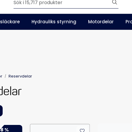
Outlet
släckare
Hydrauliks styrning
Motordelar
Pr
SE
Våra kataloger
or
Reservdelar
elar
8 %