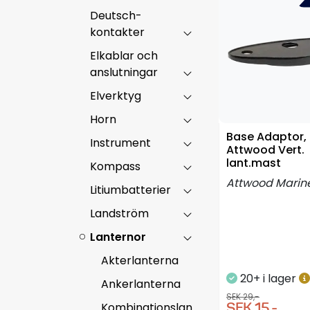
Deutsch-
kontakter
Elkablar och
anslutningar
Elverktyg
Horn
Base Adaptor, 
Instrument
Attwood Vert.
lant.mast
Kompass
Attwood Marin
Litiumbatterier
Landström
Lanternor
Akterlanterna
20+ i lager
Ankerlanterna
SEK 29,-
Kombinationslan
SEK 15,-