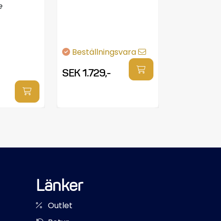
e
Beställningsvara
SEK 1.729,-
Länker
Outlet