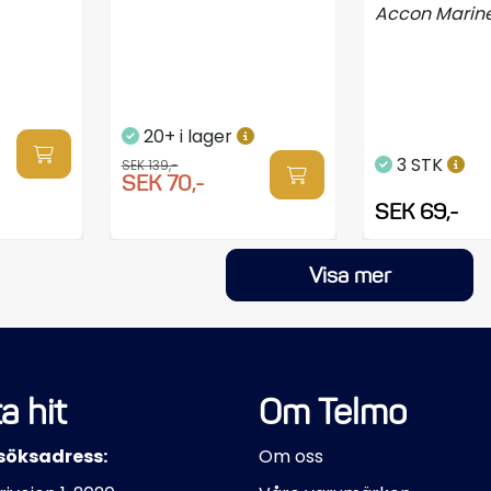
Accon Marin
20+ i lager
3 STK
SEK 139,-
SEK 70,-
SEK 69,-
Visa mer
a hit
Om Telmo
söksadress:
Om oss