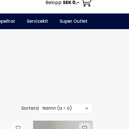
Belopp
SEK 0,-
0
opellrar
Servicekit
Super Outlet
Informationscenter
Favoriter
Logga in
Sortera