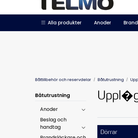
Skip to main content
|
|
Alla produkter
Anoder
Brand
Trustpilot
Bli återförsäljare
Båttillbehör och reservdelar
Båtutrustning
Upp
Uppl�g
Båtutrustning
Anoder
Beslag och
handtag
Dörrar
Brandsläckare och