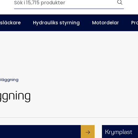
Outlet
släckare
Hydrauliks styrning
Motordelar
Pr
SE
Våra kataloger
läggning
gning
Krymplast