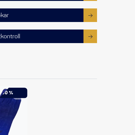
kar
tkontroll
-30 %