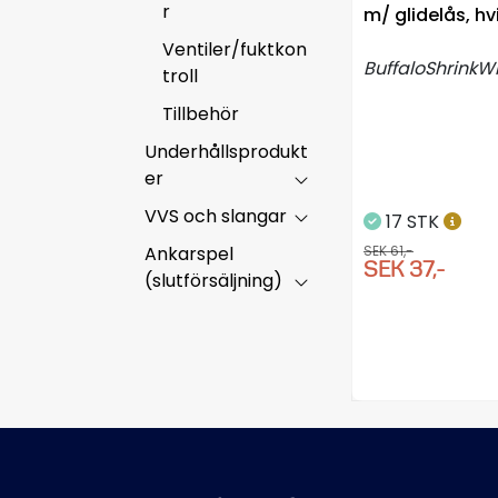
r
m/ glidelås, hv
Ventiler/fuktkon
BuffaloShrinkW
troll
Tillbehör
Underhållsprodukt
er
VVS och slangar
17 STK
Ankarspel
SEK 61,-
SEK 37,-
(slutförsäljning)