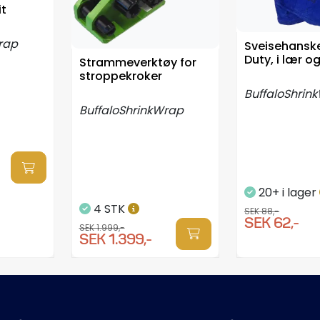
it
rap
Sveisehanske
Duty, i lær og
Strammeverktøy for
stroppekroker
BuffaloShrin
BuffaloShrinkWrap
20+ i lager
4 STK
SEK 88,-
SEK 62,-
SEK 1.999,-
SEK 1.399,-