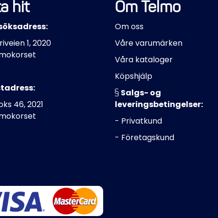
a hit
Om Telmo
söksadress:
Om oss
riveien 1, 2020
Våre varumärken
mokorset
Våra kataloger
Köpshjälp
tadress:
Salgs- og
ks 46, 2021
leveringsbetingelser:
mokorset
- Privatkund
- Företagskund