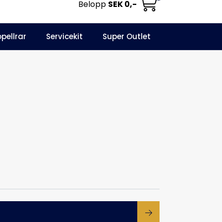
Belopp
SEK 0,-
0
opellrar
Servicekit
Super Outlet
Informationscenter
Favoriter
Logga in