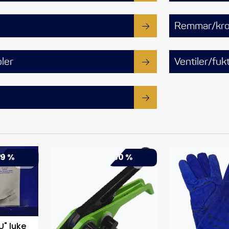
Remmar/kro
ler
Ventiler/fuk
9 %
-30 %
" luke