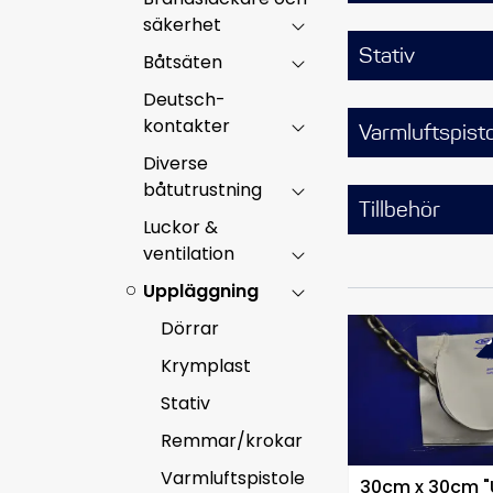
säkerhet
Stativ
Båtsäten
Deutsch-
kontakter
Varmluftspisto
Diverse
båtutrustning
Tillbehör
Luckor &
ventilation
Uppläggning
Dörrar
-3
Krymplast
Stativ
Remmar/krokar
Varmluftspistole
30cm x 30cm "U