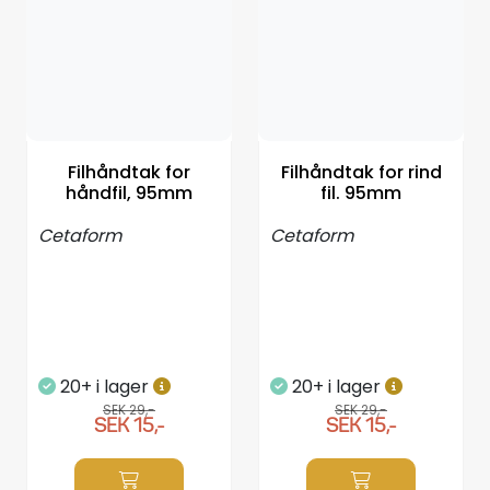
Propellrar
Servicekit
Super Outlet
Filhåndtak for
Filhåndtak for rind
håndfil, 95mm
fil. 95mm
Cetaform
Cetaform
20+ i lager
20+ i lager
SEK 29,-
SEK 29,-
SEK 15,-
SEK 15,-