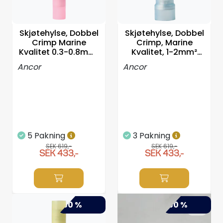
Styrning/kontroll
Skjøtehylse, Dobbel
Skjøtehylse, Dobbel
Verktyg
Crimp Marine
Crimp, Marine
Kvalitet 0.3-0.8mm²
Kvalitet, 1-2mm²
-100stk
-100stk
Super Outlet
Ancor
Ancor
Motordelsväljare/SONAR
Anoder
5 Pakning
3 Pakning
Brandsläckare
SEK 619,-
SEK 619,-
SEK 433,-
SEK 433,-
Hydrauliks styrning
Motordelar
-50 %
-50 %