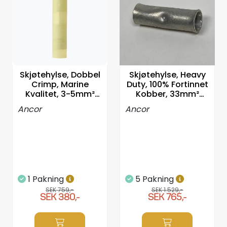
Propellrar
Servicekit
Super Outlet
Skjøtehylse, Dobbel
Skjøtehylse, Heavy
Crimp, Marine
Duty, 100% Fortinnet
Kvalitet, 3-5mm²
Kobber, 33mm²
-100stk
-25stk
Ancor
Ancor
1 Pakning
5 Pakning
SEK 759,-
SEK 1.529,-
SEK 380,-
SEK 765,-