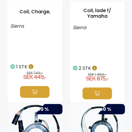
Propellrar
Coil, lade f/
Coil, Charge,
Yamaha
Servicekit
Sierra
Sierra
Super Outlet
1 STK
2 STK
SEK 749,-
SEK 1.459,-
SEK 449,-
SEK 875,-
-40 %
-40 %