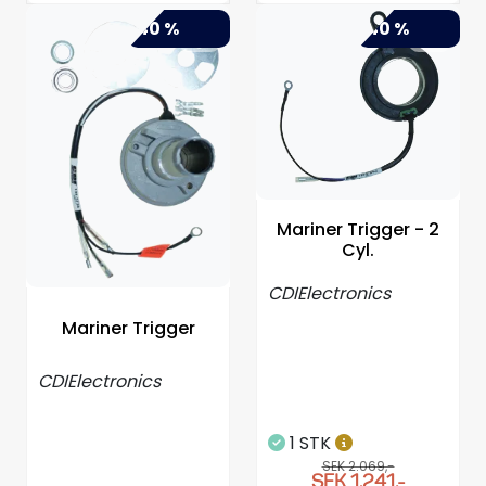
-40 %
-40 %
Mariner Trigger - 2
Cyl.
CDIElectronics
Mariner Trigger
CDIElectronics
1 STK
SEK 2.069,-
SEK 1.241,-