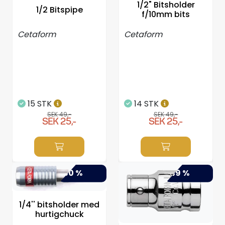
1/2" Bitsholder
1/2 Bitspipe
Styrning/kontroll
f/10mm bits
Cetaform
Cetaform
Verktyg
Super Outlet
Motordelsväljare/SONAR
15 STK
14 STK
SEK 49,-
SEK 49,-
Anoder
SEK 25,-
SEK 25,-
Brandsläckare
-50 %
-49 %
Hydrauliks styrning
Motordelar
1/4'' bitsholder med
hurtigchuck