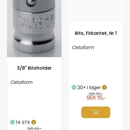
Bits, Firkantet, Nr 1
Cetaform
3/8" Bitsholder
Cetaform
20+ i lager
SEK 29,-
SEK 15,-
14 STK
SEK 49,-